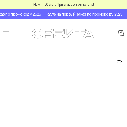
Нам — 10 лет. Приглашаем отмечать!
з по промокоду 2525
-25% на первый заказ по промокоду 2525
-