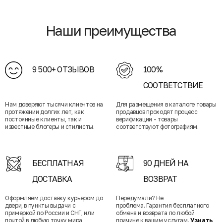
Наши преимущества
9 500+ ОТЗЫВОВ
100%
СООТВЕТСТВИЕ
Нам доверяют тысячи клиентов на
Для размещения в каталоге товары
протяжении долгих лет, как
продавцов проходят процесс
постоянные клиенты, так и
верификации - товары
известные блогеры и стилисты.
соответствуют фотографиям.
БЕСПЛАТНАЯ
90 ДНЕЙ НА
ДОСТАВКА
ВОЗВРАТ
Оформляем доставку курьером до
Передумали? Не
двери, в пункты выдачи с
проблема. Гарантия бесплатного
примеркой по России и СНГ, или
обмена и возврата по любой
почтой в любую точку мира.
причине к вашим услугам.
Узнать