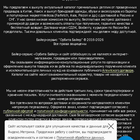
Мы предлагаем к выкупу актуальный каталог премиальных реплик от проверенных
продавцов в Китае, поиск и выкуп брендовой одежды, обуви и аксессуаров из Европы
и популярных маркетплейсов (Farfetch, Asos, Poizon и др.) с доставкой в Россию и
СНГ. У нас самая низкая комиссия по выкупу, бесплатная экспресс доставка с
примеркой до двери и возможность оплаты при получении, гарантия качества и
бесплатный возврат. Доставка через СДЭК, Boxberry, курьером по России без
предоплаты. Тысячи довольных клиентов подтверждают: мы делаем моду доступной.
Байер-сервис "Орбита Байер" © 2016-2026
Все права защищены
Байер-сервис «Орбита Байер» и сайт orbitabuyer.ru не являются интернет-
магазином, продавцом или производителем.
Мы оказываем информационно-консультационные услуги по организации и
оформлению выкупа товаров из-за рубежа по индивидуальному поручению клиента
и исключительно для личных нужд на основании публичного
Агентского договора
.
Каталог на сайте носит ознакомительный характер, товары не находятся в
распоряжении сервиса.
Мы не несем ответственности за действия третьих лиц, сроки транспортировки и
хранение посылок. Услуги считаются оказанными с момента передачи клиенту
трек-номера отправления.
Все претензии по вопросам доставки и сохранности направляются клиентом
напрямую перевозчику. Оформляя заказ, клиент подтверждает согласие с
публичной офертой
и
политикой конфиденциальности
, принимает на себя все риски,
связанные с международной доставкой. Свое безоговорочное согласие выражается
клиентом путем отметки в форме заказа, подтверждающей осведомленность и
согласие клиента со всеми предлагаемыми сервисом условиями. Без согласия
Сайт использует cookie для улучшения качества и данные для
клиента с
публичной офертой
и
политикой конфиденциальности
оказание услуг и
оформление заказа невозможно. Заключая акцепт условий оферты об оказании
Яндекс.Метрика. Продолжая работу с сайтом, вы подтверждаете
услуг, клиент понимает, заверяет, подтверждает и соглашается с тем, что
осведомленность и согласие с
Политикой обработки данных
.
выкупаемые товары по индивидуальному запросу выбраны им для личных,