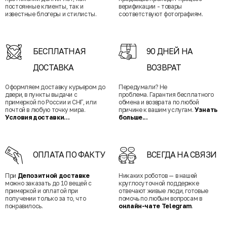
постоянные клиенты, так и
верификации - товары
известные блогеры и стилисты.
соответствуют фотографиям.
БЕСПЛАТНАЯ
90 ДНЕЙ НА
ДОСТАВКА
ВОЗВРАТ
Оформляем доставку курьером до
Передумали? Не
двери, в пункты выдачи с
проблема. Гарантия бесплатного
примеркой по России и СНГ, или
обмена и возврата по любой
почтой в любую точку мира.
причине к вашим услугам.
Узнать
Условия доставки...
больше...
ОПЛАТА ПО ФАКТУ
ВСЕГДА НА СВЯЗИ
При
Депозитной доставке
Никаких роботов — в нашей
можно заказать до 10 вещей с
круглосуточной поддержке
примеркой и оплатой при
отвечают живые люди, готовые
получении только за то, что
помочь по любым вопросам в
понравилось.
онлайн-чате Telegram
.