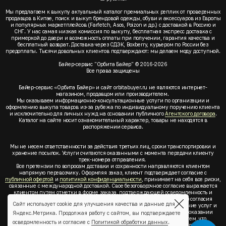
Мы предлагаем к выкупу актуальный каталог премиальных реплик от проверенных
продавцов в Китае, поиск и выкуп брендовой одежды, обуви и аксессуаров из Европы
и популярных маркетплейсов (Farfetch, Asos, Poizon и др.) с доставкой в Россию и
СНГ. У нас самая низкая комиссия по выкупу, бесплатная экспресс доставка с
примеркой до двери и возможность оплаты при получении, гарантия качества и
бесплатный возврат. Доставка через СДЭК, Boxberry, курьером по России без
предоплаты. Тысячи довольных клиентов подтверждают: мы делаем моду доступной.
Байер-сервис "Орбита Байер" © 2016-2026
Все права защищены
Байер-сервис «Орбита Байер» и сайт orbitabuyer.ru не являются интернет-
магазином, продавцом или производителем.
Мы оказываем информационно-консультационные услуги по организации и
оформлению выкупа товаров из-за рубежа по индивидуальному поручению клиента
и исключительно для личных нужд на основании публичного
Агентского договора
.
Каталог на сайте носит ознакомительный характер, товары не находятся в
распоряжении сервиса.
Мы не несем ответственности за действия третьих лиц, сроки транспортировки и
хранение посылок. Услуги считаются оказанными с момента передачи клиенту
трек-номера отправления.
Все претензии по вопросам доставки и сохранности направляются клиентом
напрямую перевозчику. Оформляя заказ, клиент подтверждает согласие с
публичной офертой
и
политикой конфиденциальности
, принимает на себя все риски,
связанные с международной доставкой. Свое безоговорочное согласие выражается
клиентом путем отметки в форме заказа, подтверждающей осведомленность и
согласие клиента со всеми предлагаемыми сервисом условиями. Без согласия
Сайт использует cookie для улучшения качества и данные для
клиента с
публичной офертой
и
политикой конфиденциальности
оказание услуг и
оформление заказа невозможно. Заключая акцепт условий оферты об оказании
Яндекс.Метрика. Продолжая работу с сайтом, вы подтверждаете
услуг, клиент понимает, заверяет, подтверждает и соглашается с тем, что
осведомленность и согласие с
Политикой обработки данных
.
выкупаемые товары по индивидуальному запросу выбраны им для личных,