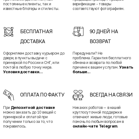
постоянные клиенты, так и
верификации - товары
известные блогеры и стилисты.
соответствуют фотографиям.
БЕСПЛАТНАЯ
90 ДНЕЙ НА
ДОСТАВКА
ВОЗВРАТ
Оформляем доставку курьером до
Передумали? Не
двери, в пункты выдачи с
проблема. Гарантия бесплатного
примеркой по России и СНГ, или
обмена и возврата по любой
почтой в любую точку мира.
причине к вашим услугам.
Узнать
Условия доставки...
больше...
ОПЛАТА ПО ФАКТУ
ВСЕГДА НА СВЯЗИ
При
Депозитной доставке
Никаких роботов — в нашей
можно заказать до 10 вещей с
круглосуточной поддержке
примеркой и оплатой при
отвечают живые люди, готовые
получении только за то, что
помочь по любым вопросам в
понравилось.
онлайн-чате Telegram
.