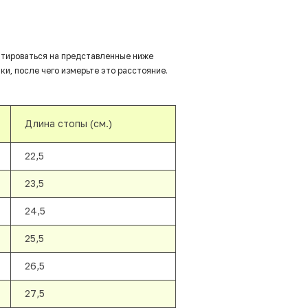
нтироваться на представленные ниже
ки, после чего измерьте это расстояние.
Длина стопы (см.)
22,5
23,5
24,5
25,5
26,5
27,5