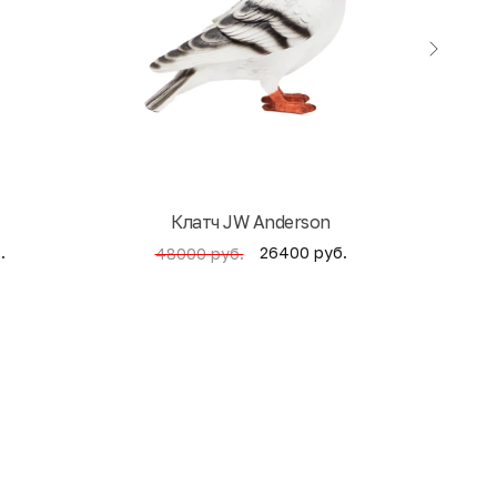
Клатч JW Anderson
Кни
.
26400 руб.
48000 руб.