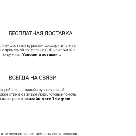
БЕСПЛАТНАЯ ДОСТАВКА
ляем доставку курьером до двери, в пункты
 с примеркой по России и СНГ, или почтой в
 точку мира.
Условия доставки...
ВСЕГДА НА СВЯЗИ
их роботов — в нашей круглосуточной
ржке отвечают живые люди, готовые помочь
бым вопросам в
онлайн-чате Telegram
.
м и не осуществляет деятельность продажи