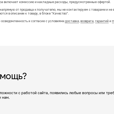
ара включает комиссию и накладные расходы, предусмотренные офертой.
напрямую от продавца к получателю, мы не контактируем с товарами и не 
тся в описании к товару, в блоке "Качество".
 осведомленность и согласие с условиями
доставки
,
возврата
,
гарантий
и
п
омощь?
сложности с работой сайта, появились любые вопросы или тре
 нам.