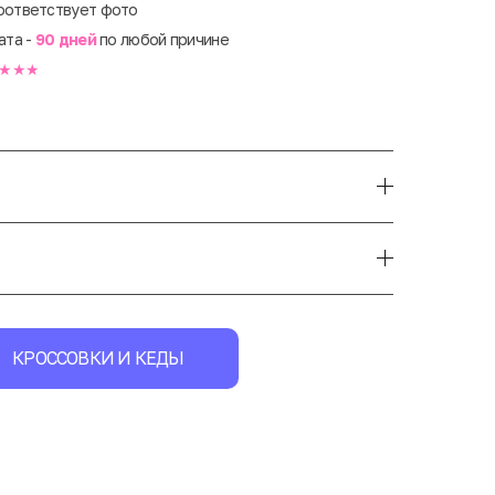
оответствует фото
ата -
90 дней
по любой причине
★★★
КРОССОВКИ И КЕДЫ