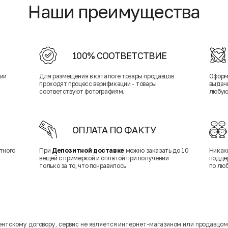
Наши преимущества
100% СООТВЕТСТВИЕ
нии
Для размещения в каталоге товары продавцов
Оформ
проходят процесс верификации - товары
выдачи
соответствуют фотографиям.
любую
ОПЛАТА ПО ФАКТУ
тного
При
Депозитной доставке
можно заказать до 10
Никак
вещей с примеркой и оплатой при получении
подде
только за то, что понравилось.
по лю
гентскому договору, сервис не является интернет-магазином или продавцо