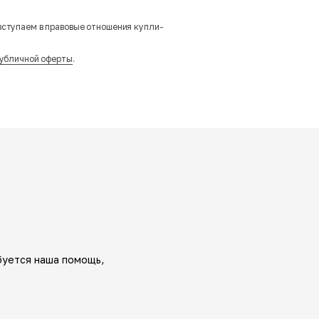
вступаем в правовые отношения купли-
убличной оферты
.
буется наша помощь,