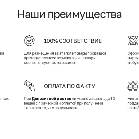
Наши преимущества
100% СООТВЕТСТВИЕ
нии
Для размещения в каталоге товары продавцов
Оформ
проходят процесс верификации - товары
выдачи
соответствуют фотографиям.
любую
ОПЛАТА ПО ФАКТУ
тного
При
Депозитной доставке
можно заказать до 10
Никак
вещей с примеркой и оплатой при получении
подде
только за то, что понравилось.
по лю