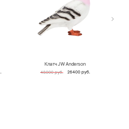
Клатч JW Anderson
Кни
.
26400 руб.
48000 руб.