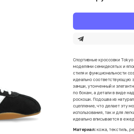
Спортивные кроссовки Tokyo о
моделями семидесятых и япон
стиля и функциональности с
идеально соответствующую э
замши, утонченный и элегант
по бокам, а детали в виде н
роскоши. Подошва из натурал
сцепление, что делает эту м
использования, так и для лег
идеально вписывается в еже
Материал:
кожа, текстиль, р