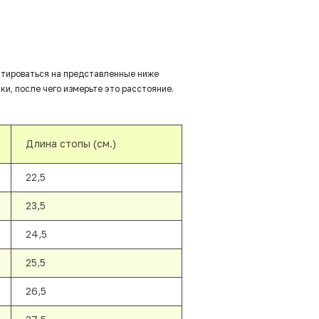
нтироваться на представленные ниже
ки, после чего измерьте это расстояние.
Длина стопы (см.)
22,5
23,5
24,5
25,5
26,5