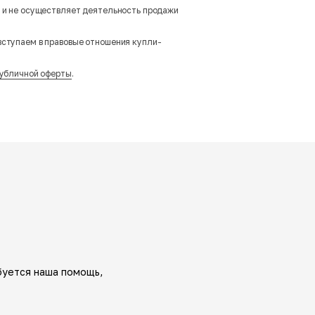
м и не осуществляет деятельность продажи
вступаем в правовые отношения купли-
убличной оферты
.
буется наша помощь,