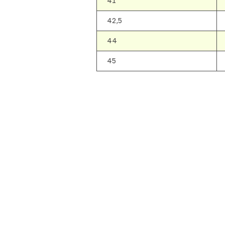
41
42,5
44
45