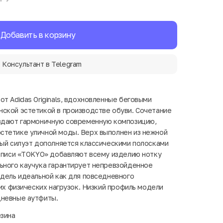
Добавить в корзину
Консультант в Telegram
т Adidas Originals, вдохновленные беговыми
ской эстетикой в производстве обуви. Сочетание
оздают гармоничную современную композицию,
стетике уличной моды. Верх выполнен из нежной
ный силуэт дополняется классическими полосками
адписи «TOKYO» добавляют всему изделию нотку
ьного каучука гарантирует непревзойденное
одель идеальной как для повседневного
ких физических нагрузок. Низкий профиль модели
дневные аутфиты.
езина