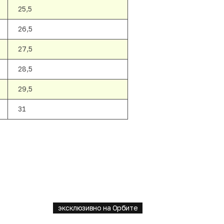
25,5
26,5
27,5
28,5
29,5
31
эксклюзивно на Орбите