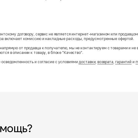
гентскому договору, сервис не является интернет-магазином или продавцо
ара включает комиссию и накладные расходы, предусмотренные офертой.
напрямую от продавца к получателю, мы не контактируем с товарами и не 
тся в описании к товару, в блоке "Качество".
 осведомленность и согласие с условиями
доставки
,
возврата
,
гарантий
и
п
омощь?