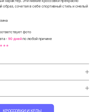
й характер. Эти низкие кроссовки прекрасно
 образ, сочетая в себе спортивный стиль и смелый
езина
оответствует фото
ата -
90 дней
по любой причине
★★★
КРОССОВКИ И КЕДЫ