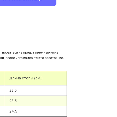
нтироваться на представленные ниже
ки, после чего измерьте это расстояние.
Длина стопы (см.)
22,5
23,5
24,5