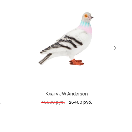
Клатч JW Anderson
Кни
.
26400 руб.
48000 руб.