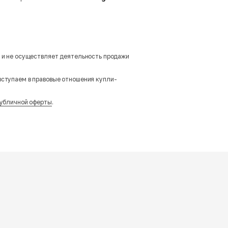
м и не осуществляет деятельность продажи
вступаем в правовые отношения купли-
убличной оферты
.