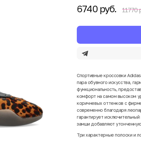
6740 руб.
11770 
Спортивные кроссовки Adidas
пара обувного искусства, га
функциональность, предоста
комфорт на самом высоком ур
коричневых оттенков с фирме
современно благодаря леопа
гарантирует исключительный 
замши добавляют утонченную 
Три характерные полоски и л