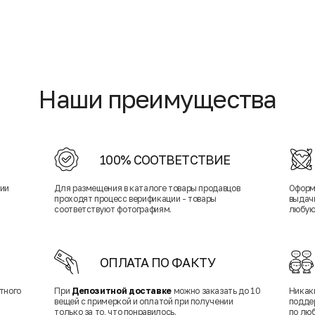
Наши преимущества
100% СООТВЕТСТВИЕ
нии
Для размещения в каталоге товары продавцов
Оформ
проходят процесс верификации - товары
выдачи
соответствуют фотографиям.
любую
ОПЛАТА ПО ФАКТУ
тного
При
Депозитной доставке
можно заказать до 10
Никак
вещей с примеркой и оплатой при получении
подде
только за то, что понравилось.
по лю