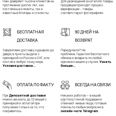
Нам доверяют тысячи клиентов на
Для размещения в каталоге товары
протяжении долгих лет, как
продавцов проходят процесс
постоянные клиенты, так и
верификации - товары
известные блогеры и стилисты.
соответствуют фотографиям.
БЕСПЛАТНАЯ
90 ДНЕЙ НА
ДОСТАВКА
ВОЗВРАТ
Оформляем доставку курьером до
Передумали? Не
двери, в пункты выдачи с
проблема. Гарантия бесплатного
примеркой по России и СНГ, или
обмена и возврата по любой
почтой в любую точку мира.
причине к вашим услугам.
Узнать
Условия доставки...
больше...
ОПЛАТА ПО ФАКТУ
ВСЕГДА НА СВЯЗИ
При
Депозитной доставке
Никаких роботов — в нашей
можно заказать до 10 вещей с
круглосуточной поддержке
примеркой и оплатой при
отвечают живые люди, готовые
получении только за то, что
помочь по любым вопросам в
понравилось.
онлайн-чате Telegram
.