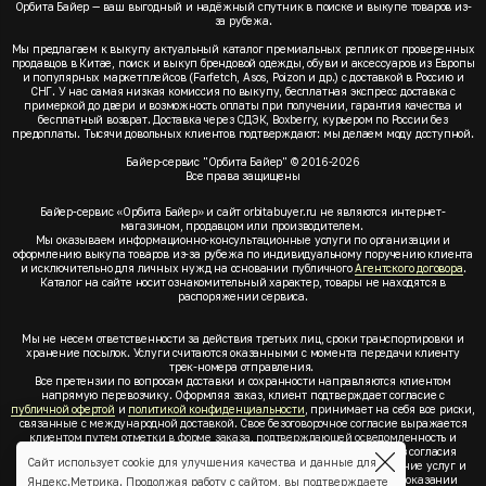
Орбита Байер — ваш выгодный и надёжный спутник в поиске и выкупе товаров из-
за рубежа.
Мы предлагаем к выкупу актуальный каталог премиальных реплик от проверенных
продавцов в Китае, поиск и выкуп брендовой одежды, обуви и аксессуаров из Европы
и популярных маркетплейсов (Farfetch, Asos, Poizon и др.) с доставкой в Россию и
СНГ. У нас самая низкая комиссия по выкупу, бесплатная экспресс доставка с
примеркой до двери и возможность оплаты при получении, гарантия качества и
бесплатный возврат. Доставка через СДЭК, Boxberry, курьером по России без
предоплаты. Тысячи довольных клиентов подтверждают: мы делаем моду доступной.
Байер-сервис "Орбита Байер" © 2016-2026
Все права защищены
Байер-сервис «Орбита Байер» и сайт orbitabuyer.ru не являются интернет-
магазином, продавцом или производителем.
Мы оказываем информационно-консультационные услуги по организации и
оформлению выкупа товаров из-за рубежа по индивидуальному поручению клиента
и исключительно для личных нужд на основании публичного
Агентского договора
.
Каталог на сайте носит ознакомительный характер, товары не находятся в
распоряжении сервиса.
Мы не несем ответственности за действия третьих лиц, сроки транспортировки и
хранение посылок. Услуги считаются оказанными с момента передачи клиенту
трек-номера отправления.
Все претензии по вопросам доставки и сохранности направляются клиентом
напрямую перевозчику. Оформляя заказ, клиент подтверждает согласие с
публичной офертой
и
политикой конфиденциальности
, принимает на себя все риски,
связанные с международной доставкой. Свое безоговорочное согласие выражается
клиентом путем отметки в форме заказа, подтверждающей осведомленность и
согласие клиента со всеми предлагаемыми сервисом условиями. Без согласия
Сайт использует cookie для улучшения качества и данные для
клиента с
публичной офертой
и
политикой конфиденциальности
оказание услуг и
оформление заказа невозможно. Заключая акцепт условий оферты об оказании
Яндекс.Метрика. Продолжая работу с сайтом, вы подтверждаете