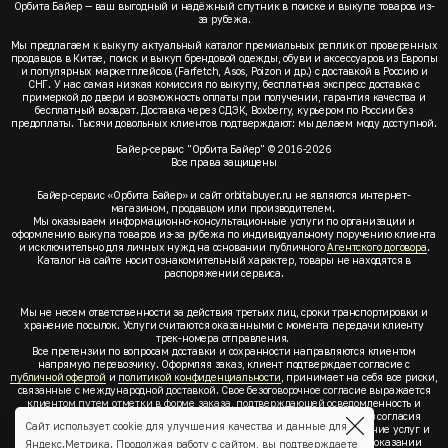
Орбита Байер — ваш выгодный и надёжный спутник в поиске и выкупе товаров из-
за рубежа.
Мы предлагаем к выкупу актуальный каталог премиальных реплик от проверенных
продавцов в Китае, поиск и выкуп брендовой одежды, обуви и аксессуаров из Европы
и популярных маркетплейсов (Farfetch, Asos, Poizon и др.) с доставкой в Россию и
СНГ. У нас самая низкая комиссия по выкупу, бесплатная экспресс доставка с
примеркой до двери и возможность оплаты при получении, гарантия качества и
бесплатный возврат. Доставка через СДЭК, Boxberry, курьером по России без
предоплаты. Тысячи довольных клиентов подтверждают: мы делаем моду доступной.
Байер-сервис "Орбита Байер" © 2016-2026
Все права защищены
Байер-сервис «Орбита Байер» и сайт orbitabuyer.ru не являются интернет-
магазином, продавцом или производителем.
Мы оказываем информационно-консультационные услуги по организации и
оформлению выкупа товаров из-за рубежа по индивидуальному поручению клиента
и исключительно для личных нужд на основании публичного
Агентского договора
.
Каталог на сайте носит ознакомительный характер, товары не находятся в
распоряжении сервиса.
Мы не несем ответственности за действия третьих лиц, сроки транспортировки и
хранение посылок. Услуги считаются оказанными с момента передачи клиенту
трек-номера отправления.
Все претензии по вопросам доставки и сохранности направляются клиентом
напрямую перевозчику. Оформляя заказ, клиент подтверждает согласие с
публичной офертой
и
политикой конфиденциальности
, принимает на себя все риски,
связанные с международной доставкой. Свое безоговорочное согласие выражается
клиентом путем отметки в форме заказа, подтверждающей осведомленность и
согласие клиента со всеми предлагаемыми сервисом условиями. Без согласия
Сайт использует cookie для улучшения качества и данные для
клиента с
публичной офертой
и
политикой конфиденциальности
оказание услуг и
оформление заказа невозможно. Заключая акцепт условий оферты об оказании
Яндекс.Метрика. Продолжая работу с сайтом, вы подтверждаете