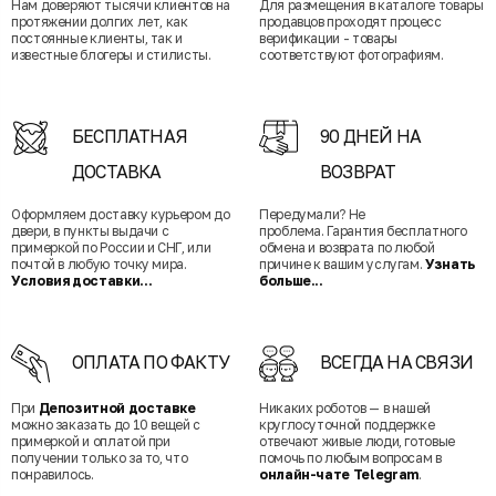
Нам доверяют тысячи клиентов на
Для размещения в каталоге товары
протяжении долгих лет, как
продавцов проходят процесс
постоянные клиенты, так и
верификации - товары
известные блогеры и стилисты.
соответствуют фотографиям.
БЕСПЛАТНАЯ
90 ДНЕЙ НА
ДОСТАВКА
ВОЗВРАТ
Оформляем доставку курьером до
Передумали? Не
двери, в пункты выдачи с
проблема. Гарантия бесплатного
примеркой по России и СНГ, или
обмена и возврата по любой
почтой в любую точку мира.
причине к вашим услугам.
Узнать
Условия доставки...
больше...
ОПЛАТА ПО ФАКТУ
ВСЕГДА НА СВЯЗИ
При
Депозитной доставке
Никаких роботов — в нашей
можно заказать до 10 вещей с
круглосуточной поддержке
примеркой и оплатой при
отвечают живые люди, готовые
получении только за то, что
помочь по любым вопросам в
понравилось.
онлайн-чате Telegram
.