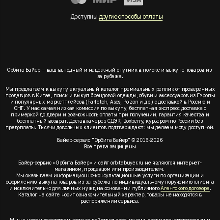
Доступны
другие способы оплаты
Орбита Байер — ваш выгодный и надёжный спутник в поиске и выкупе товаров из-
за рубежа.
Мы предлагаем к выкупу актуальный каталог премиальных реплик от проверенных
продавцов в Китае, поиск и выкуп брендовой одежды, обуви и аксессуаров из Европы
и популярных маркетплейсов (Farfetch, Asos, Poizon и др.) с доставкой в Россию и
СНГ. У нас самая низкая комиссия по выкупу, бесплатная экспресс доставка с
примеркой до двери и возможность оплаты при получении, гарантия качества и
бесплатный возврат. Доставка через СДЭК, Boxberry, курьером по России без
предоплаты. Тысячи довольных клиентов подтверждают: мы делаем моду доступной.
Байер-сервис "Орбита Байер" © 2016-2026
Все права защищены
Байер-сервис «Орбита Байер» и сайт orbitabuyer.ru не являются интернет-
магазином, продавцом или производителем.
Мы оказываем информационно-консультационные услуги по организации и
оформлению выкупа товаров из-за рубежа по индивидуальному поручению клиента
и исключительно для личных нужд на основании публичного
Агентского договора
.
Каталог на сайте носит ознакомительный характер, товары не находятся в
распоряжении сервиса.