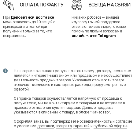
ОПЛАТА ПО ФАКТУ
ВСЕГДА НА СВЯЗИ
При
Депозитной доставке
Никаких роботов — в нашей
можно заказать до 10 вещей с
круглосуточной поддержке
примеркой и оплатой при
отвечают живые люди, готовые
получении только за то, что
помочь по любым вопросам в
понравилось.
онлайн-чате Telegram
.
Наш сервис оказывает услуги по агентскому договору, сервис не
является интернет-магазином или продавцом и не осуществляет
деятельность продажи товаров. Указанная стоимость товара
включает комиссию и накладные расходы, предусмотренные
офертой.
Отправка товаров осуществляется напрямую от продавца к
получателю, мы не контактируем с товарами и не вступаем в
правовые отношения купли-продажи. Данные продавца
указываются в описании к товару, в блоке "Качество".
Оформляя заказ, вы подтверждаете осведомленность и согласие
с условиями
доставки
,
возврата
,
гарантий
и
публичной оферты
.