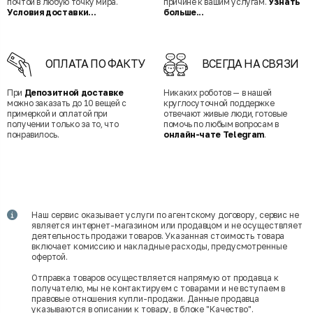
почтой в любую точку мира.
причине к вашим услугам.
Узнать
Условия доставки...
больше...
ОПЛАТА ПО ФАКТУ
ВСЕГДА НА СВЯЗИ
При
Депозитной доставке
Никаких роботов — в нашей
можно заказать до 10 вещей с
круглосуточной поддержке
примеркой и оплатой при
отвечают живые люди, готовые
получении только за то, что
помочь по любым вопросам в
понравилось.
онлайн-чате Telegram
.
Наш сервис оказывает услуги по агентскому договору, сервис не
является интернет-магазином или продавцом и не осуществляет
деятельность продажи товаров. Указанная стоимость товара
включает комиссию и накладные расходы, предусмотренные
офертой.
Отправка товаров осуществляется напрямую от продавца к
получателю, мы не контактируем с товарами и не вступаем в
правовые отношения купли-продажи. Данные продавца
указываются в описании к товару, в блоке "Качество".