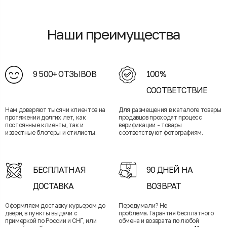
Наши преимущества
9 500+ ОТЗЫВОВ
100%
СООТВЕТСТВИЕ
Нам доверяют тысячи клиентов на
Для размещения в каталоге товары
протяжении долгих лет, как
продавцов проходят процесс
постоянные клиенты, так и
верификации - товары
известные блогеры и стилисты.
соответствуют фотографиям.
БЕСПЛАТНАЯ
90 ДНЕЙ НА
ДОСТАВКА
ВОЗВРАТ
Оформляем доставку курьером до
Передумали? Не
двери, в пункты выдачи с
проблема. Гарантия бесплатного
примеркой по России и СНГ, или
обмена и возврата по любой