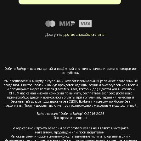
Доступны
другие способы оплаты
Орбита Байер — ваш выгодный и надёжный спутник в поиске и выкупе товаров из-
за рубежа.
Мы предлагаем к выкупу актуальный каталог премиальных реплик от проверенных
продавцов в Китае, поиск и выкуп брендовой одежды, обуви и аксессуаров из Европы
и популярных маркетплейсов (Farfetch, Asos, Poizon и др.) с доставкой в Россию и
СНГ. У нас самая низкая комиссия по выкупу, бесплатная экспресс доставка с
примеркой до двери и возможность оплаты при получении, гарантия качества и
бесплатный возврат. Доставка через СДЭК, Boxberry, курьером по России без
предоплаты. Тысячи довольных клиентов подтверждают: мы делаем моду доступной.
Байер-сервис "Орбита Байер" © 2016-2026
Все права защищены
Байер-сервис «Орбита Байер» и сайт orbitabuyer.ru не являются интернет-
магазином, продавцом или производителем.
Мы оказываем информационно-консультационные услуги по организации и
оформлению выкупа товаров из-за рубежа по индивидуальному поручению клиента