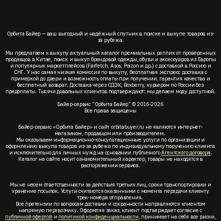
Орбита Байер — ваш выгодный и надёжный спутник в поиске и выкупе товаров из-
за рубежа.
Мы предлагаем к выкупу актуальный каталог премиальных реплик от проверенных
продавцов в Китае, поиск и выкуп брендовой одежды, обуви и аксессуаров из Европы
и популярных маркетплейсов (Farfetch, Asos, Poizon и др.) с доставкой в Россию и
СНГ. У нас самая низкая комиссия по выкупу, бесплатная экспресс доставка с
примеркой до двери и возможность оплаты при получении, гарантия качества и
бесплатный возврат. Доставка через СДЭК, Boxberry, курьером по России без
предоплаты. Тысячи довольных клиентов подтверждают: мы делаем моду доступной.
Байер-сервис "Орбита Байер" © 2016-2026
Все права защищены
Байер-сервис «Орбита Байер» и сайт orbitabuyer.ru не являются интернет-
магазином, продавцом или производителем.
Мы оказываем информационно-консультационные услуги по организации и
оформлению выкупа товаров из-за рубежа по индивидуальному поручению клиента
и исключительно для личных нужд на основании публичного
Агентского договора
.
Каталог на сайте носит ознакомительный характер, товары не находятся в
распоряжении сервиса.
Мы не несем ответственности за действия третьих лиц, сроки транспортировки и
хранение посылок. Услуги считаются оказанными с момента передачи клиенту
трек-номера отправления.
Все претензии по вопросам доставки и сохранности направляются клиентом
напрямую перевозчику. Оформляя заказ, клиент подтверждает согласие с
публичной офертой
и
политикой конфиденциальности
, принимает на себя все риски,