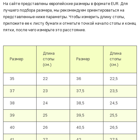
На сайте представлены европейские размеры в формате EUR. Для
лучшего подбора размера, мы рекомендуем ориентироваться на
представленные ниже параметры. Чтобы измерить длину стопы,
приложите ее к листу бумаги и отметьте точкой начало стопы и конец
пятки, после чего измерьте это расстояние.
Длина
Длина
Размер
стопы
Размер
стопы
(см.)
(см.)
35
22
36
22,5
37
23
37,5
23,5
38
24
38,5
24,5
39
25
39,5
25,5
40
26
40,5
26,5
41
27
42
27,5