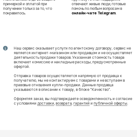
примеркой и оплатой при
отвечают живые люди, готовые
получении только за то, что
помочь по любым вопросам в
понравилось.
онлайн-чате Telegram
.
Наш сервис оказывает услуги по агентскому договору, сервис не
является интернет-магазином или продавцом и не осуществляет
деятельность продажи товаров. Указанная стоимость товара
включает комиссию и накладные расходы, предусмотренные
офертой.
Отправка товаров осуществляется напрямую от продавца к
получателю, мы не контактируем с товарами и не вступаем в
правовые отношения купли-продажи. Данные продавца
указываются в описании к товару, в блоке "Качество".
Оформляя заказ, вы подтверждаете осведомленность и согласие
с условиями
доставки
,
возврата
,
гарантий
и
публичной оферты
.