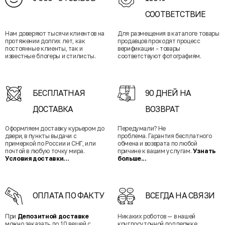
СООТВЕТСТВИЕ
Нам доверяют тысячи клиентов на
Для размещения в каталоге товары
протяжении долгих лет, как
продавцов проходят процесс
постоянные клиенты, так и
верификации - товары
известные блогеры и стилисты.
соответствуют фотографиям.
БЕСПЛАТНАЯ
90 ДНЕЙ НА
ДОСТАВКА
ВОЗВРАТ
Оформляем доставку курьером до
Передумали? Не
двери, в пункты выдачи с
проблема. Гарантия бесплатного
примеркой по России и СНГ, или
обмена и возврата по любой
почтой в любую точку мира.
причине к вашим услугам.
Узнать
Условия доставки...
больше...
ОПЛАТА ПО ФАКТУ
ВСЕГДА НА СВЯЗИ
При
Депозитной доставке
Никаких роботов — в нашей
можно заказать до 10 вещей с
круглосуточной поддержке