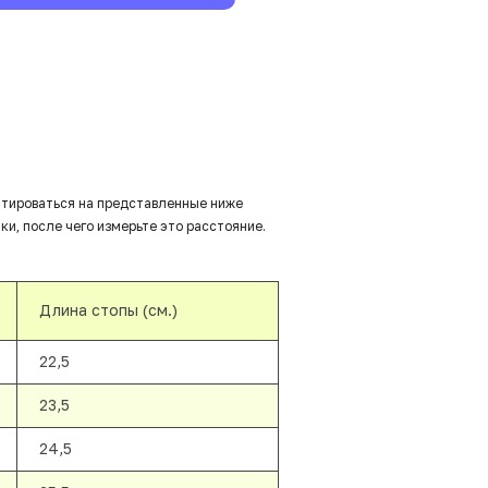
нтироваться на представленные ниже
ки, после чего измерьте это расстояние.
Длина стопы (см.)
22,5
23,5
24,5