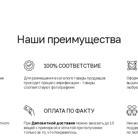
Наши преимущества
100% СООТВЕТСТВИЕ
нии
Для размещения в каталоге товары продавцов
Оформ
проходят процесс верификации - товары
выдачи
соответствуют фотографиям.
любую
ОПЛАТА ПО ФАКТУ
тного
При
Депозитной доставке
можно заказать до 10
Никак
вещей с примеркой и оплатой при получении
подде
только за то, что понравилось.
по лю