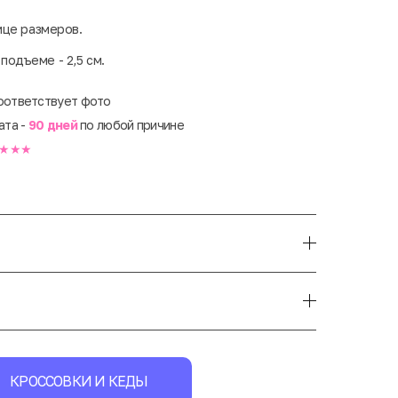
ице размеров.
 подъеме - 2,5 см.
оответствует фото
ата -
90 дней
по любой причине
★★★
КРОССОВКИ И КЕДЫ