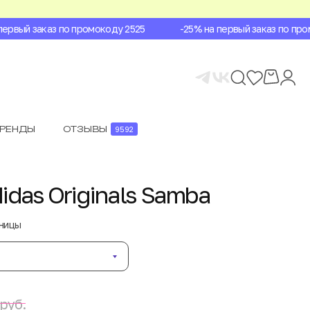
рвый заказ по промокоду 2525
-25% на первый заказ по промо
БРЕНДЫ
ОТЗЫВЫ
9592
idas Originals Samba
аницы
руб.