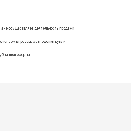
м и не осуществляет деятельность продажи
вступаем в правовые отношения купли-
убличной оферты
.