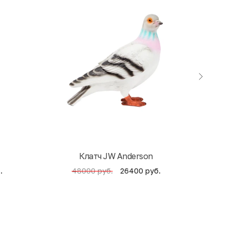
Клатч JW Anderson
Кни
.
26400 руб.
48000 руб.