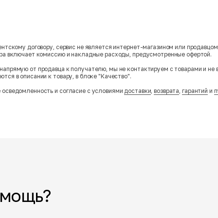
гентскому договору, сервис не является интернет-магазином или продавцо
ара включает комиссию и накладные расходы, предусмотренные офертой.
напрямую от продавца к получателю, мы не контактируем с товарами и не 
тся в описании к товару, в блоке "Качество".
 осведомленность и согласие с условиями
доставки
,
возврата
,
гарантий
и
п
омощь?