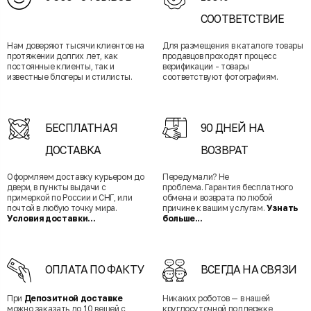
СООТВЕТСТВИЕ
Нам доверяют тысячи клиентов на
Для размещения в каталоге товары
протяжении долгих лет, как
продавцов проходят процесс
постоянные клиенты, так и
верификации - товары
известные блогеры и стилисты.
соответствуют фотографиям.
БЕСПЛАТНАЯ
90 ДНЕЙ НА
ДОСТАВКА
ВОЗВРАТ
Оформляем доставку курьером до
Передумали? Не
двери, в пункты выдачи с
проблема. Гарантия бесплатного
примеркой по России и СНГ, или
обмена и возврата по любой
почтой в любую точку мира.
причине к вашим услугам.
Узнать
Условия доставки...
больше...
ОПЛАТА ПО ФАКТУ
ВСЕГДА НА СВЯЗИ
При
Депозитной доставке
Никаких роботов — в нашей
можно заказать до 10 вещей с
круглосуточной поддержке