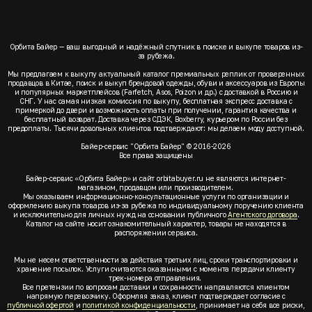
Орбита Байер — ваш выгодный и надёжный спутник в поиске и выкупе товаров из-
за рубежа.
Мы предлагаем к выкупу актуальный каталог премиальных реплик от проверенных
продавцов в Китае, поиск и выкуп брендовой одежды, обуви и аксессуаров из Европы
и популярных маркетплейсов (Farfetch, Asos, Poizon и др.) с доставкой в Россию и
СНГ. У нас самая низкая комиссия по выкупу, бесплатная экспресс доставка с
примеркой до двери и возможность оплаты при получении, гарантия качества и
бесплатный возврат. Доставка через СДЭК, Boxberry, курьером по России без
предоплаты. Тысячи довольных клиентов подтверждают: мы делаем моду доступной.
Байер-сервис "Орбита Байер" © 2016-2026
Все права защищены
Байер-сервис «Орбита Байер» и сайт orbitabuyer.ru не являются интернет-
магазином, продавцом или производителем.
Мы оказываем информационно-консультационные услуги по организации и
оформлению выкупа товаров из-за рубежа по индивидуальному поручению клиента
и исключительно для личных нужд на основании публичного
Агентского договора
.
Каталог на сайте носит ознакомительный характер, товары не находятся в
распоряжении сервиса.
Мы не несем ответственности за действия третьих лиц, сроки транспортировки и
хранение посылок. Услуги считаются оказанными с момента передачи клиенту
трек-номера отправления.
Все претензии по вопросам доставки и сохранности направляются клиентом
напрямую перевозчику. Оформляя заказ, клиент подтверждает согласие с
публичной офертой
и
политикой конфиденциальности
, принимает на себя все риски,