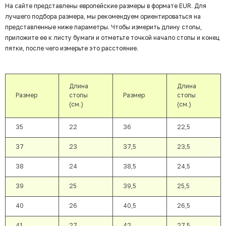
На сайте представлены европейские размеры в формате EUR. Для
лучшего подбора размера, мы рекомендуем ориентироваться на
представленные ниже параметры. Чтобы измерить длину стопы,
приложите ее к листу бумаги и отметьте точкой начало стопы и конец
пятки, после чего измерьте это расстояние.
Длина
Длина
Размер
стопы
Размер
стопы
(см.)
(см.)
35
22
36
22,5
37
23
37,5
23,5
38
24
38,5
24,5
39
25
39,5
25,5
40
26
40,5
26,5
41
27
42
27,5