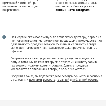
примеркой и оплатой при
отвечают живые люди, готовые
получении только за то, что
помочь по любым вопросам в
понравилось.
онлайн-чате Telegram
.
Наш сервис оказывает услуги по агентскому договору, сервис не
является интернет-магазином или продавцом и не осуществляет
деятельность продажи товаров. Указанная стоимость товара
включает комиссию и накладные расходы, предусмотренные
офертой.
Отправка товаров осуществляется напрямую от продавца к
получателю, мы не контактируем с товарами и не вступаем в
правовые отношения купли-продажи. Данные продавца
указываются в описании к товару, в блоке "Качество".
Оформляя заказ, вы подтверждаете осведомленность и согласие
с условиями
доставки
,
возврата
,
гарантий
и
публичной оферты
.