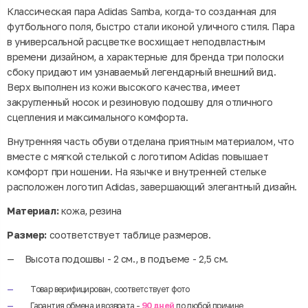
Классическая пара Adidas Samba, когда-то созданная для
футбольного поля, быстро стали иконой уличного стиля. Пара
в универсальной расцветке восхищает неподвластным
времени дизайном, а характерные для бренда три полоски
сбоку придают им узнаваемый легендарный внешний вид.
Верх выполнен из кожи высокого качества, имеет
закругленный носок и резиновую подошву для отличного
сцепления и максимального комфорта.
Внутренняя часть обуви отделана приятным материалом, что
вместе с мягкой стелькой с логотипом Adidas повышает
комфорт при ношении. На язычке и внутренней стельке
расположен логотип Adidas, завершающий элегантный дизайн.
Материал:
кожа, резина
Размер:
соответствует таблице размеров.
Высота подошвы - 2 см., в подъеме - 2,5 см.
Товар верифицирован, соответствует фото
Гарантия обмена и возврата -
90 дней
по любой причине