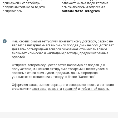
примеркой и оплатой при
отвечают живые люди, готовые
получении только за то, что
помочь по любым вопросам в
понравилось.
онлайн-чате Telegram
.
Наш сервис оказывает услуги по агентскому договору, сервис не
является интернет-магазином или продавцом и не осуществляет
деятельность продажи товаров. Указанная стоимость товара
включает комиссию и накладные расходы, предусмотренные
офертой.
Отправка товаров осуществляется напрямую от продавца к
получателю, мы не контактируем с товарами и не вступаем в
правовые отношения купли-продажи. Данные продавца
указываются в описании к товару, в блоке "Качество".
Оформляя заказ, вы подтверждаете осведомленность и согласие
с условиями
доставки
,
возврата
,
гарантий
и
публичной оферты
.