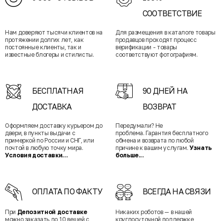
СООТВЕТСТВИЕ
Нам доверяют тысячи клиентов на
Для размещения в каталоге товары
протяжении долгих лет, как
продавцов проходят процесс
постоянные клиенты, так и
верификации - товары
известные блогеры и стилисты.
соответствуют фотографиям.
БЕСПЛАТНАЯ
90 ДНЕЙ НА
ДОСТАВКА
ВОЗВРАТ
Оформляем доставку курьером до
Передумали? Не
двери, в пункты выдачи с
проблема. Гарантия бесплатного
примеркой по России и СНГ, или
обмена и возврата по любой
почтой в любую точку мира.
причине к вашим услугам.
Узнать
Условия доставки...
больше...
ОПЛАТА ПО ФАКТУ
ВСЕГДА НА СВЯЗИ
При
Депозитной доставке
Никаких роботов — в нашей
можно заказать до 10 вещей с
круглосуточной поддержке