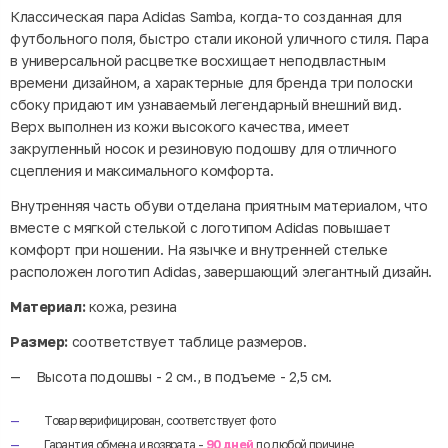
Классическая пара Adidas Samba, когда-то созданная для
футбольного поля, быстро стали иконой уличного стиля. Пара
в универсальной расцветке восхищает неподвластным
времени дизайном, а характерные для бренда три полоски
сбоку придают им узнаваемый легендарный внешний вид.
Верх выполнен из кожи высокого качества, имеет
закругленный носок и резиновую подошву для отличного
сцепления и максимального комфорта.
Внутренняя часть обуви отделана приятным материалом, что
вместе с мягкой стелькой с логотипом Adidas повышает
комфорт при ношении. На язычке и внутренней стельке
расположен логотип Adidas, завершающий элегантный дизайн.
Материал:
кожа, резина
Размер:
соответствует таблице размеров.
Высота подошвы - 2 см., в подъеме - 2,5 см.
Товар верифицирован, соответствует фото
Гарантия обмена и возврата -
90 дней
по любой причине