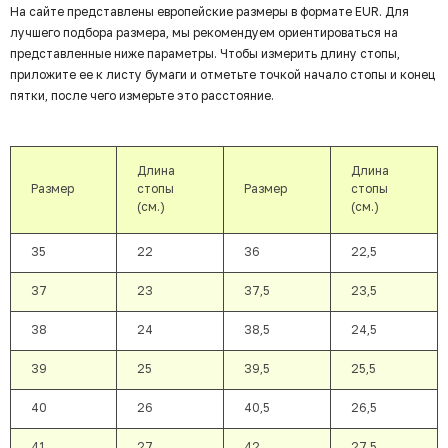
На сайте представлены европейские размеры в формате EUR. Для
лучшего подбора размера, мы рекомендуем ориентироваться на
представленные ниже параметры. Чтобы измерить длину стопы,
приложите ее к листу бумаги и отметьте точкой начало стопы и конец
пятки, после чего измерьте это расстояние.
Длина
Длина
Размер
стопы
Размер
стопы
(см.)
(см.)
35
22
36
22,5
37
23
37,5
23,5
38
24
38,5
24,5
39
25
39,5
25,5
40
26
40,5
26,5
41
27
42
27,5