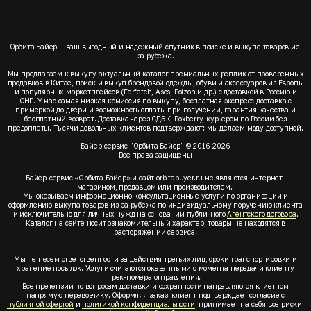
Орбита Байер — ваш выгодный и надёжный спутник в поиске и выкупе товаров из-
за рубежа.
Мы предлагаем к выкупу актуальный каталог премиальных реплик от проверенных
продавцов в Китае, поиск и выкуп брендовой одежды, обуви и аксессуаров из Европы
и популярных маркетплейсов (Farfetch, Asos, Poizon и др.) с доставкой в Россию и
СНГ. У нас самая низкая комиссия по выкупу, бесплатная экспресс доставка с
примеркой до двери и возможность оплаты при получении, гарантия качества и
бесплатный возврат. Доставка через СДЭК, Boxberry, курьером по России без
предоплаты. Тысячи довольных клиентов подтверждают: мы делаем моду доступной.
Байер-сервис "Орбита Байер" © 2016-2026
Все права защищены
Байер-сервис «Орбита Байер» и сайт orbitabuyer.ru не являются интернет-
магазином, продавцом или производителем.
Мы оказываем информационно-консультационные услуги по организации и
оформлению выкупа товаров из-за рубежа по индивидуальному поручению клиента
и исключительно для личных нужд на основании публичного
Агентского договора
.
Каталог на сайте носит ознакомительный характер, товары не находятся в
распоряжении сервиса.
Мы не несем ответственности за действия третьих лиц, сроки транспортировки и
хранение посылок. Услуги считаются оказанными с момента передачи клиенту
трек-номера отправления.
Все претензии по вопросам доставки и сохранности направляются клиентом
напрямую перевозчику. Оформляя заказ, клиент подтверждает согласие с
публичной офертой
и
политикой конфиденциальности
, принимает на себя все риски,