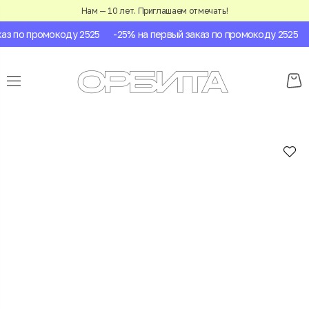
Нам — 10 лет. Приглашаем отмечать!
з по промокоду 2525
-25% на первый заказ по промокоду 2525
-