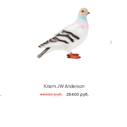
Клатч JW Anderson
Кни
.
26400 руб.
48000 руб.