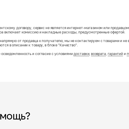
гентскому договору, сервис не является интернет-магазином или продавцо
ара включает комиссию и накладные расходы, предусмотренные офертой.
напрямую от продавца к получателю, мы не контактируем с товарами и не 
тся в описании к товару, в блоке "Качество".
 осведомленность и согласие с условиями
доставки
,
возврата
,
гарантий
и
п
омощь?