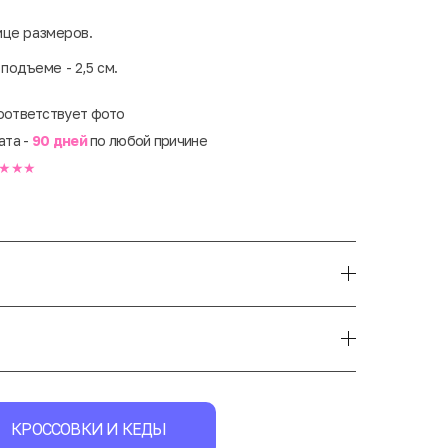
ице размеров.
 подъеме - 2,5 см.
оответствует фото
ата -
90 дней
по любой причине
★★★
КРОССОВКИ И КЕДЫ