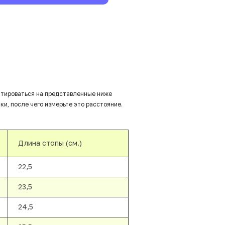
нтироваться на представленные ниже
ки, после чего измерьте это расстояние.
Длина стопы (см.)
22,5
23,5
24,5