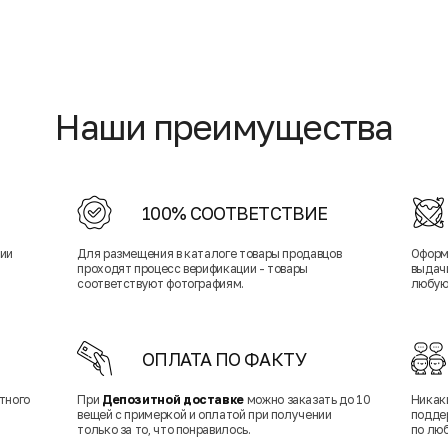
Наши преимущества
100% СООТВЕТСТВИЕ
нии
Для размещения в каталоге товары продавцов
Оформ
проходят процесс верификации - товары
выдачи
соответствуют фотографиям.
любую
ОПЛАТА ПО ФАКТУ
тного
При
Депозитной доставке
можно заказать до 10
Никак
вещей с примеркой и оплатой при получении
подде
только за то, что понравилось.
по лю