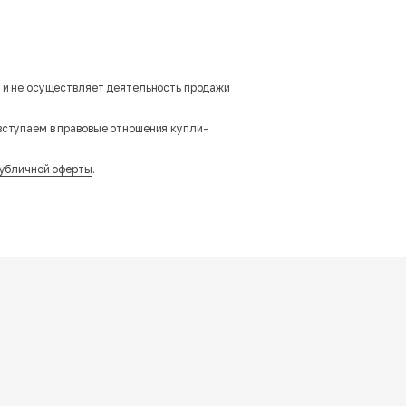
м и не осуществляет деятельность продажи
вступаем в правовые отношения купли-
убличной оферты
.