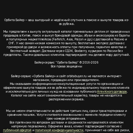
Орбита Байер — ваш выгодный и надёжный спутник в поиске и выкупе товаров из-
за рубежа.
Мы предлагаем к выкупу актуальный каталог премиальных реплик от проверенных
продавцов в Китае, поиск и выкуп брендовой одежды, обуви и аксессуаров из Европы
и популярных маркетплейсов (Farfetch, Asos, Poizon и др.) с доставкой в Россию и
СНГ. У нас самая низкая комиссия по выкупу, бесплатная экспресс доставка с
примеркой до двери и возможность оплаты при получении, гарантия качества и
бесплатный возврат. Доставка через СДЭК, Boxberry, курьером по России без
предоплаты. Тысячи довольных клиентов подтверждают: мы делаем моду доступной.
Байер-сервис "Орбита Байер" © 2016-2026
Все права защищены
Байер-сервис «Орбита Байер» и сайт orbitabuyer.ru не являются интернет-
магазином, продавцом или производителем.
Мы оказываем информационно-консультационные услуги по организации и
оформлению выкупа товаров из-за рубежа по индивидуальному поручению клиента
и исключительно для личных нужд на основании публичного
Агентского договора
.
Каталог на сайте носит ознакомительный характер, товары не находятся в
распоряжении сервиса.
Мы не несем ответственности за действия третьих лиц, сроки транспортировки и
хранение посылок. Услуги считаются оказанными с момента передачи клиенту
трек-номера отправления.
Все претензии по вопросам доставки и сохранности направляются клиентом
напрямую перевозчику. Оформляя заказ, клиент подтверждает согласие с
публичной офертой
и
политикой конфиденциальности
, принимает на себя все риски,