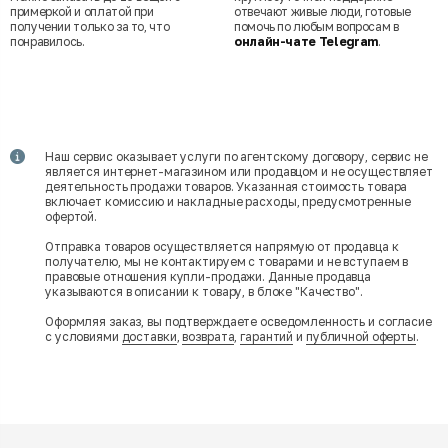
примеркой и оплатой при
отвечают живые люди, готовые
получении только за то, что
помочь по любым вопросам в
понравилось.
онлайн-чате Telegram
.
Наш сервис оказывает услуги по агентскому договору, сервис не
является интернет-магазином или продавцом и не осуществляет
деятельность продажи товаров. Указанная стоимость товара
включает комиссию и накладные расходы, предусмотренные
офертой.
Отправка товаров осуществляется напрямую от продавца к
получателю, мы не контактируем с товарами и не вступаем в
правовые отношения купли-продажи. Данные продавца
указываются в описании к товару, в блоке "Качество".
Оформляя заказ, вы подтверждаете осведомленность и согласие
с условиями
доставки
,
возврата
,
гарантий
и
публичной оферты
.