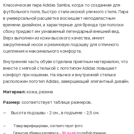
Классическая пара Adidas Samba, когда-то созданная для
футбольного поля, быстро стали иконой уличного стиля. Пара
в универсальной расцветке восхищает неподвластным
времени дизайном, а характерные для бренда три полоски
сбоку придают им узнаваемый легендарный внешний вид.
Верх выполнен из кожи высокого качества, имеет
закругленный носок и резиновую подошву для отличного
сцепления и максимального комфорта.
Внутренняя часть обуви отделана приятным материалом, что
вместе с мягкой стелькой с логотипом Adidas повышает
комфорт при ношении. На язычке и внутренней стельке
расположен логотип Adidas, завершающий элегантный дизайн.
Материал:
кожа, резина
Размер:
соответствует таблице размеров.
Высота подошвы - 2 см., в подъеме - 2,5 см.
Товар верифицирован, соответствует фото
Гарантия обмена и возврата -
90 дней
по любой причине