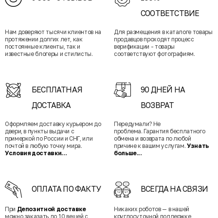
СООТВЕТСТВИЕ
Нам доверяют тысячи клиентов на
Для размещения в каталоге товары
протяжении долгих лет, как
продавцов проходят процесс
постоянные клиенты, так и
верификации - товары
известные блогеры и стилисты.
соответствуют фотографиям.
БЕСПЛАТНАЯ
90 ДНЕЙ НА
ДОСТАВКА
ВОЗВРАТ
Оформляем доставку курьером до
Передумали? Не
двери, в пункты выдачи с
проблема. Гарантия бесплатного
примеркой по России и СНГ, или
обмена и возврата по любой
почтой в любую точку мира.
причине к вашим услугам.
Узнать
Условия доставки...
больше...
ОПЛАТА ПО ФАКТУ
ВСЕГДА НА СВЯЗИ
При
Депозитной доставке
Никаких роботов — в нашей
можно заказать до 10 вещей с
круглосуточной поддержке