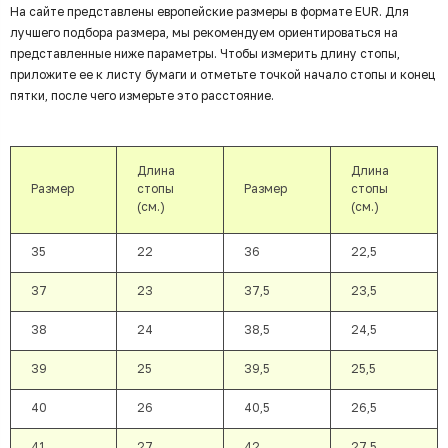
На сайте представлены европейские размеры в формате EUR. Для
лучшего подбора размера, мы рекомендуем ориентироваться на
представленные ниже параметры. Чтобы измерить длину стопы,
приложите ее к листу бумаги и отметьте точкой начало стопы и конец
пятки, после чего измерьте это расстояние.
Длина
Длина
Размер
стопы
Размер
стопы
(см.)
(см.)
35
22
36
22,5
37
23
37,5
23,5
38
24
38,5
24,5
39
25
39,5
25,5
40
26
40,5
26,5
41
27
42
27,5