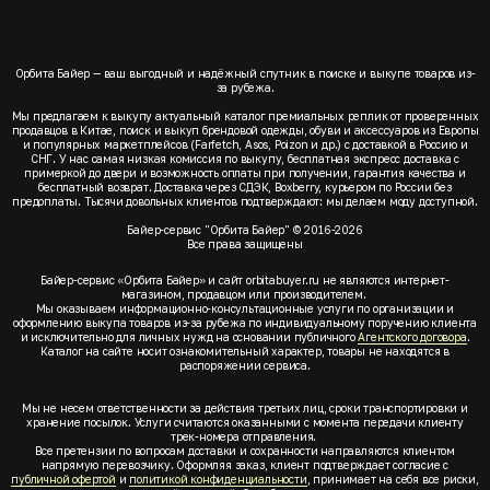
Орбита Байер — ваш выгодный и надёжный спутник в поиске и выкупе товаров из-
за рубежа.
Мы предлагаем к выкупу актуальный каталог премиальных реплик от проверенных
продавцов в Китае, поиск и выкуп брендовой одежды, обуви и аксессуаров из Европы
и популярных маркетплейсов (Farfetch, Asos, Poizon и др.) с доставкой в Россию и
СНГ. У нас самая низкая комиссия по выкупу, бесплатная экспресс доставка с
примеркой до двери и возможность оплаты при получении, гарантия качества и
бесплатный возврат. Доставка через СДЭК, Boxberry, курьером по России без
предоплаты. Тысячи довольных клиентов подтверждают: мы делаем моду доступной.
Байер-сервис "Орбита Байер" © 2016-2026
Все права защищены
Байер-сервис «Орбита Байер» и сайт orbitabuyer.ru не являются интернет-
магазином, продавцом или производителем.
Мы оказываем информационно-консультационные услуги по организации и
оформлению выкупа товаров из-за рубежа по индивидуальному поручению клиента
и исключительно для личных нужд на основании публичного
Агентского договора
.
Каталог на сайте носит ознакомительный характер, товары не находятся в
распоряжении сервиса.
Мы не несем ответственности за действия третьих лиц, сроки транспортировки и
хранение посылок. Услуги считаются оказанными с момента передачи клиенту
трек-номера отправления.
Все претензии по вопросам доставки и сохранности направляются клиентом
напрямую перевозчику. Оформляя заказ, клиент подтверждает согласие с
публичной офертой
и
политикой конфиденциальности
, принимает на себя все риски,