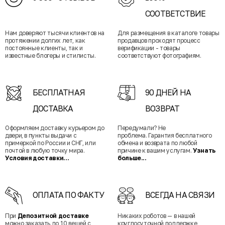
СООТВЕТСТВИЕ
Нам доверяют тысячи клиентов на
Для размещения в каталоге товары
протяжении долгих лет, как
продавцов проходят процесс
постоянные клиенты, так и
верификации - товары
известные блогеры и стилисты.
соответствуют фотографиям.
БЕСПЛАТНАЯ
90 ДНЕЙ НА
ДОСТАВКА
ВОЗВРАТ
Оформляем доставку курьером до
Передумали? Не
двери, в пункты выдачи с
проблема. Гарантия бесплатного
примеркой по России и СНГ, или
обмена и возврата по любой
почтой в любую точку мира.
причине к вашим услугам.
Узнать
Условия доставки...
больше...
ОПЛАТА ПО ФАКТУ
ВСЕГДА НА СВЯЗИ
При
Депозитной доставке
Никаких роботов — в нашей
можно заказать до 10 вещей с
круглосуточной поддержке