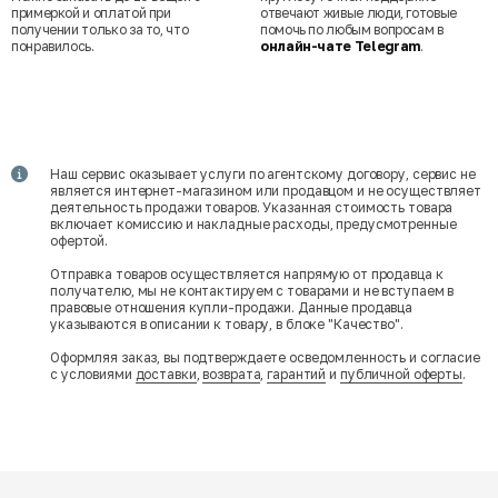
примеркой и оплатой при
отвечают живые люди, готовые
получении только за то, что
помочь по любым вопросам в
понравилось.
онлайн-чате Telegram
.
Наш сервис оказывает услуги по агентскому договору, сервис не
является интернет-магазином или продавцом и не осуществляет
деятельность продажи товаров. Указанная стоимость товара
включает комиссию и накладные расходы, предусмотренные
офертой.
Отправка товаров осуществляется напрямую от продавца к
получателю, мы не контактируем с товарами и не вступаем в
правовые отношения купли-продажи. Данные продавца
указываются в описании к товару, в блоке "Качество".
Оформляя заказ, вы подтверждаете осведомленность и согласие
с условиями
доставки
,
возврата
,
гарантий
и
публичной оферты
.