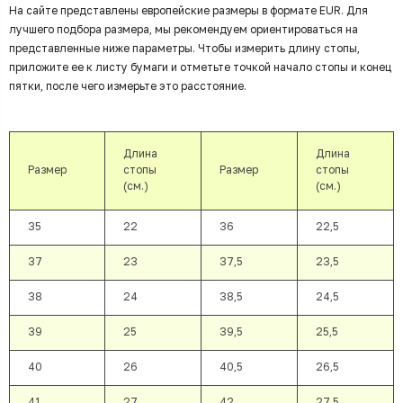
На сайте представлены европейские размеры в формате EUR. Для
лучшего подбора размера, мы рекомендуем ориентироваться на
представленные ниже параметры. Чтобы измерить длину стопы,
приложите ее к листу бумаги и отметьте точкой начало стопы и конец
пятки, после чего измерьте это расстояние.
Длина
Длина
Размер
стопы
Размер
стопы
(см.)
(см.)
35
22
36
22,5
37
23
37,5
23,5
38
24
38,5
24,5
39
25
39,5
25,5
40
26
40,5
26,5
41
27
42
27,5