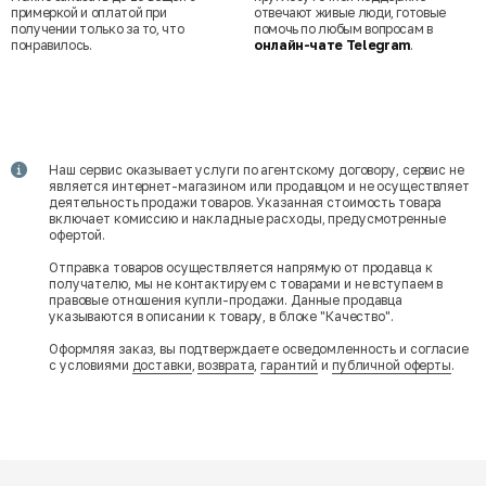
примеркой и оплатой при
отвечают живые люди, готовые
получении только за то, что
помочь по любым вопросам в
понравилось.
онлайн-чате Telegram
.
Наш сервис оказывает услуги по агентскому договору, сервис не
является интернет-магазином или продавцом и не осуществляет
деятельность продажи товаров. Указанная стоимость товара
включает комиссию и накладные расходы, предусмотренные
офертой.
Отправка товаров осуществляется напрямую от продавца к
получателю, мы не контактируем с товарами и не вступаем в
правовые отношения купли-продажи. Данные продавца
указываются в описании к товару, в блоке "Качество".
Оформляя заказ, вы подтверждаете осведомленность и согласие
с условиями
доставки
,
возврата
,
гарантий
и
публичной оферты
.