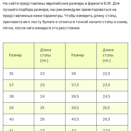
На сайте представлены европейские размеры в формате EUR. Для
лучшего подбора размера, мы рекомендуем ориентироваться на
представленные ниже параметры. Чтобы измерить длину стопы,
приложите ее к листу бумаги и отметьте точкой начало стопы и конец
пятки, после чего измерьте это расстояние.
Длина
Длина
Размер
стопы
Размер
стопы
(см.)
(см.)
35
22
36
22,5
37
23
37,5
23,5
38
24
38,5
24,5
39
25
39,5
25,5
40
26
40,5
26,5
41
27
42
27,5