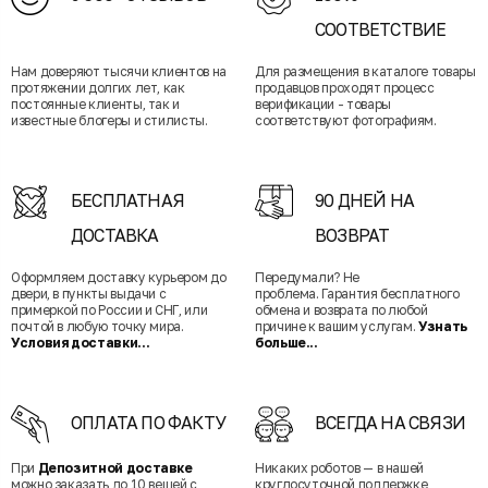
СООТВЕТСТВИЕ
Нам доверяют тысячи клиентов на
Для размещения в каталоге товары
протяжении долгих лет, как
продавцов проходят процесс
постоянные клиенты, так и
верификации - товары
известные блогеры и стилисты.
соответствуют фотографиям.
БЕСПЛАТНАЯ
90 ДНЕЙ НА
ДОСТАВКА
ВОЗВРАТ
Оформляем доставку курьером до
Передумали? Не
двери, в пункты выдачи с
проблема. Гарантия бесплатного
примеркой по России и СНГ, или
обмена и возврата по любой
почтой в любую точку мира.
причине к вашим услугам.
Узнать
Условия доставки...
больше...
ОПЛАТА ПО ФАКТУ
ВСЕГДА НА СВЯЗИ
При
Депозитной доставке
Никаких роботов — в нашей
можно заказать до 10 вещей с
круглосуточной поддержке