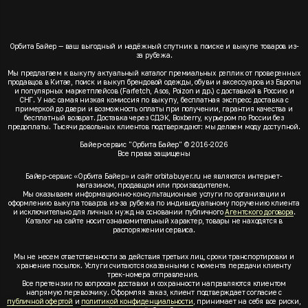
Орбита Байер — ваш выгодный и надёжный спутник в поиске и выкупе товаров из-
за рубежа.
Мы предлагаем к выкупу актуальный каталог премиальных реплик от проверенных
продавцов в Китае, поиск и выкуп брендовой одежды, обуви и аксессуаров из Европы
и популярных маркетплейсов (Farfetch, Asos, Poizon и др.) с доставкой в Россию и
СНГ. У нас самая низкая комиссия по выкупу, бесплатная экспресс доставка с
примеркой до двери и возможность оплаты при получении, гарантия качества и
бесплатный возврат. Доставка через СДЭК, Boxberry, курьером по России без
предоплаты. Тысячи довольных клиентов подтверждают: мы делаем моду доступной.
Байер-сервис "Орбита Байер" © 2016-2026
Все права защищены
Байер-сервис «Орбита Байер» и сайт orbitabuyer.ru не являются интернет-
магазином, продавцом или производителем.
Мы оказываем информационно-консультационные услуги по организации и
оформлению выкупа товаров из-за рубежа по индивидуальному поручению клиента
и исключительно для личных нужд на основании публичного
Агентского договора
.
Каталог на сайте носит ознакомительный характер, товары не находятся в
распоряжении сервиса.
Мы не несем ответственности за действия третьих лиц, сроки транспортировки и
хранение посылок. Услуги считаются оказанными с момента передачи клиенту
трек-номера отправления.
Все претензии по вопросам доставки и сохранности направляются клиентом
напрямую перевозчику. Оформляя заказ, клиент подтверждает согласие с
публичной офертой
и
политикой конфиденциальности
, принимает на себя все риски,