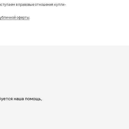
вступаем в правовые отношения купли-
убличной оферты
.
буется наша помощь,