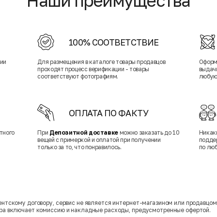
Наши преимущества
100% СООТВЕТСТВИЕ
нии
Для размещения в каталоге товары продавцов
Оформ
проходят процесс верификации - товары
выдачи
соответствуют фотографиям.
любую
ОПЛАТА ПО ФАКТУ
тного
При
Депозитной доставке
можно заказать до 10
Никак
вещей с примеркой и оплатой при получении
подде
только за то, что понравилось.
по лю
гентскому договору, сервис не является интернет-магазином или продавцо
ара включает комиссию и накладные расходы, предусмотренные офертой.