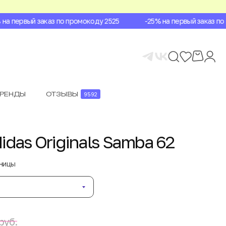
а первый заказ по промокоду 2525
-25% на первый заказ по п
БРЕНДЫ
ОТЗЫВЫ
9592
das Originals Samba 62
аницы
руб.