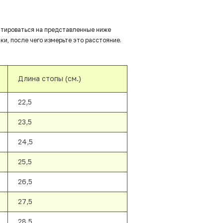
нтироваться на представленные ниже
ки, после чего измерьте это расстояние.
Длина стопы (см.)
22,5
23,5
24,5
25,5
26,5
27,5
28,5