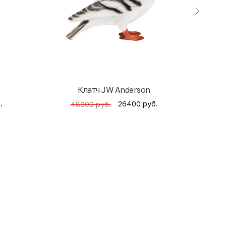
Клатч JW Anderson
Кни
.
26400 руб.
48000 руб.