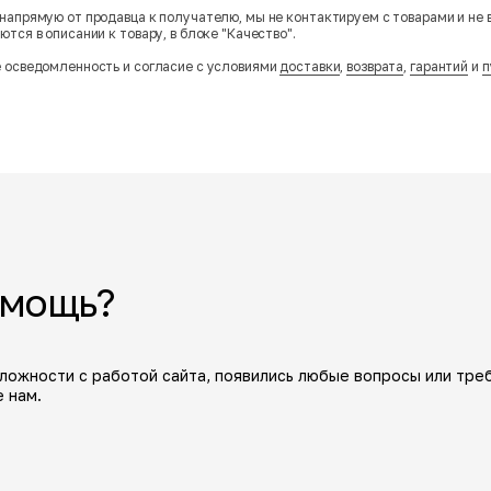
напрямую от продавца к получателю, мы не контактируем с товарами и не 
тся в описании к товару, в блоке "Качество".
 осведомленность и согласие с условиями
доставки
,
возврата
,
гарантий
и
п
омощь?
сложности с работой сайта, появились любые вопросы или тре
 нам.