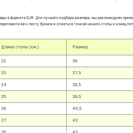
еры в формате EUR. Для лучшего подбора размера, мы рекомендуем орие
приложите ее к листу бумаги и отметьте точкой начало стопы и конец пят
Длина стопы (см.)
Размер
22
36
23
37,5
24
38,5
25
39,5
26
40,5
27
42
28
43