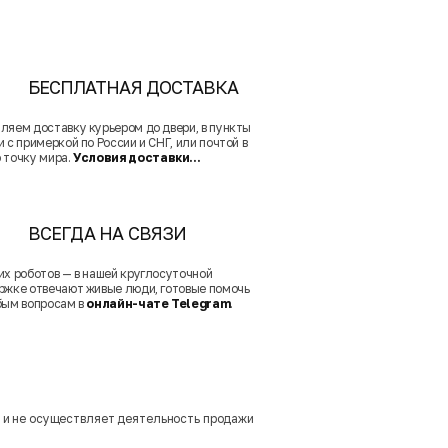
БЕСПЛАТНАЯ ДОСТАВКА
ляем доставку курьером до двери, в пункты
 с примеркой по России и СНГ, или почтой в
 точку мира.
Условия доставки...
ВСЕГДА НА СВЯЗИ
их роботов — в нашей круглосуточной
ржке отвечают живые люди, готовые помочь
бым вопросам в
онлайн-чате Telegram
.
м и не осуществляет деятельность продажи