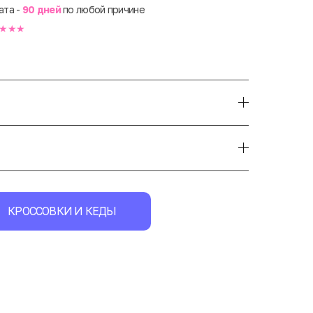
ата -
90 дней
по любой причине
★★★
КРОССОВКИ И КЕДЫ