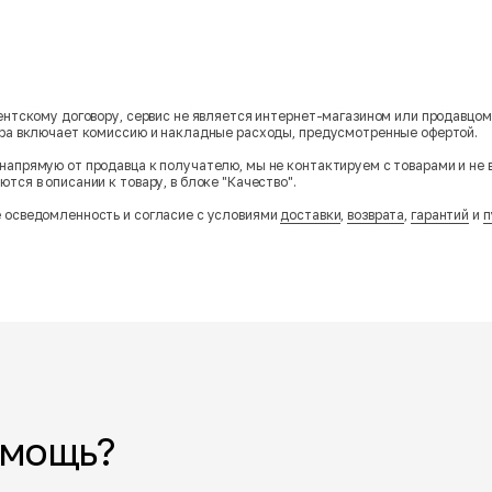
гентскому договору, сервис не является интернет-магазином или продавцо
ара включает комиссию и накладные расходы, предусмотренные офертой.
напрямую от продавца к получателю, мы не контактируем с товарами и не 
тся в описании к товару, в блоке "Качество".
 осведомленность и согласие с условиями
доставки
,
возврата
,
гарантий
и
п
омощь?