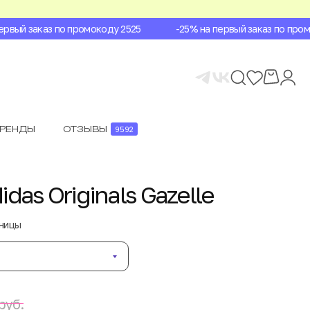
вый заказ по промокоду 2525
-25% на первый заказ по промок
БРЕНДЫ
ОТЗЫВЫ
9592
das Originals Gazelle
аницы
руб.