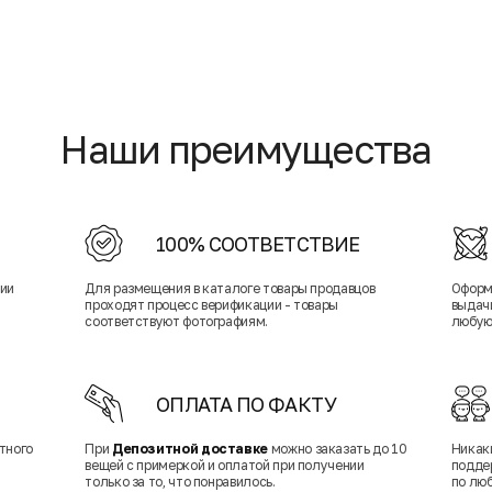
Наши преимущества
100% СООТВЕТСТВИЕ
нии
Для размещения в каталоге товары продавцов
Оформ
проходят процесс верификации - товары
выдачи
соответствуют фотографиям.
любую
ОПЛАТА ПО ФАКТУ
тного
При
Депозитной доставке
можно заказать до 10
Никак
вещей с примеркой и оплатой при получении
подде
только за то, что понравилось.
по лю