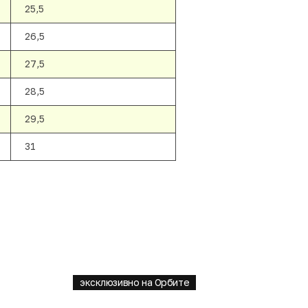
25,5
26,5
27,5
28,5
29,5
31
эксклюзивно на Орбите