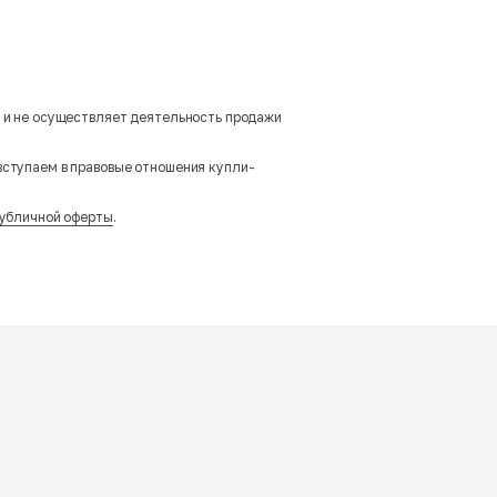
м и не осуществляет деятельность продажи
вступаем в правовые отношения купли-
убличной оферты
.