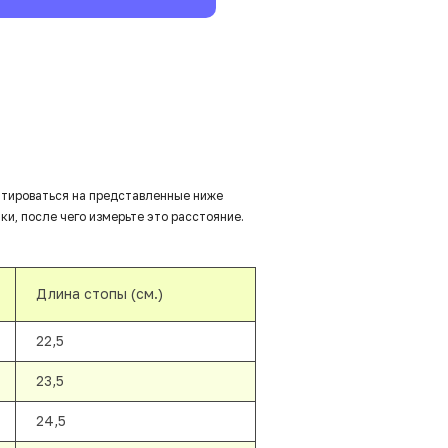
нтироваться на представленные ниже
ки, после чего измерьте это расстояние.
Длина стопы (см.)
22,5
23,5
24,5