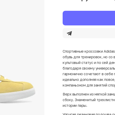
Спортивные кроссовки Adidas 
обувь для тренировок, но со
культовый статус и по сей д
благодаря своему универсал
гармонично сочетают в себе 
идеально дополняя как повсе
компаньоном для занятий спо
Верх выполнен из мягкой зам
сбоку. Знаменитый трехлистни
истории пары.
Упругая резиновая подошва о