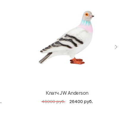
Клатч JW Anderson
Кни
.
26400 руб.
48000 руб.