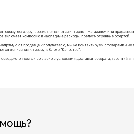
гентскому договору, сервис не является интернет-магазином или продавцо
ара включает комиссию и накладные расходы, предусмотренные офертой.
напрямую от продавца к получателю, мы не контактируем с товарами и не 
тся в описании к товару, в блоке "Качество".
 осведомленность и согласие с условиями
доставки
,
возврата
,
гарантий
и
п
омощь?