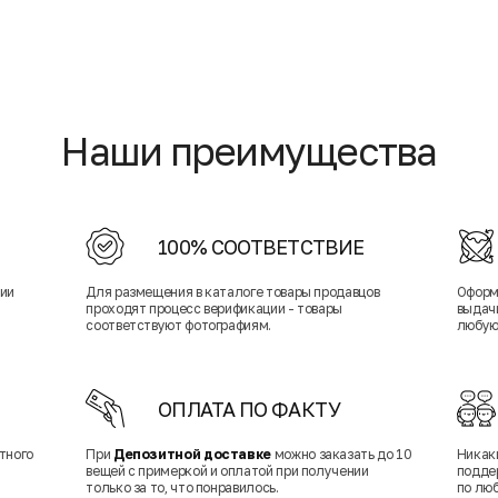
Наши преимущества
100% СООТВЕТСТВИЕ
нии
Для размещения в каталоге товары продавцов
Оформ
проходят процесс верификации - товары
выдачи
соответствуют фотографиям.
любую
ОПЛАТА ПО ФАКТУ
тного
При
Депозитной доставке
можно заказать до 10
Никак
вещей с примеркой и оплатой при получении
подде
только за то, что понравилось.
по лю