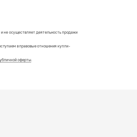
м и не осуществляет деятельность продажи
вступаем в правовые отношения купли-
убличной оферты
.