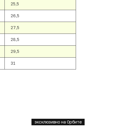
25,5
26,5
27,5
28,5
29,5
31
эксклюзивно на Орбите