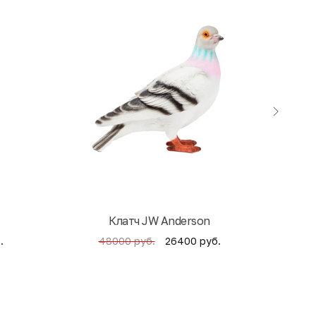
Клатч JW Anderson
Кни
.
26400 руб.
48000 руб.