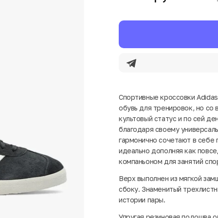
Спортивные кроссовки Adidas 
обувь для тренировок, но со
культовый статус и по сей д
благодаря своему универсал
гармонично сочетают в себе 
идеально дополняя как повсе
компаньоном для занятий спо
Верх выполнен из мягкой зам
сбоку. Знаменитый трехлистни
истории пары.
Упругая резиновая подошва о