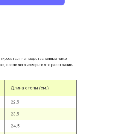
нтироваться на представленные ниже
ки, после чего измерьте это расстояние.
Длина стопы (см.)
22,5
23,5
24,5