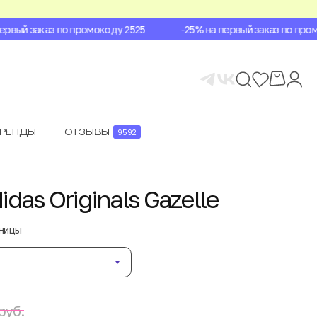
вый заказ по промокоду 2525
-25% на первый заказ по промо
БРЕНДЫ
ОТЗЫВЫ
9592
das Originals Gazelle
аницы
руб.