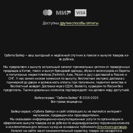
Доступны
другие способы оплаты
Орбита Байер — ваш выгодный и надёжный спутник в поиске и выкупе товаров из-
за рубежа.
Мы предлагаем к выкупу актуальный каталог премиальных реплик от проверенных
продавцов в Китае, поиск и выкуп брендовой одежды, обуви и аксессуаров из Европы
и популярных маркетплейсов (Farfetch, Asos, Poizon и др.) с доставкой в Россию и
СНГ. У нас самая низкая комиссия по выкупу, бесплатная экспресс доставка с
примеркой до двери и возможность оплаты при получении, гарантия качества и
бесплатный возврат. Доставка через СДЭК, Boxberry, курьером по России без
предоплаты. Тысячи довольных клиентов подтверждают: мы делаем моду доступной.
Байер-сервис "Орбита Байер" © 2016-2026
Все права защищены
Байер-сервис «Орбита Байер» и сайт orbitabuyer.ru не являются интернет-
магазином, продавцом или производителем.
Мы оказываем информационно-консультационные услуги по организации и
оформлению выкупа товаров из-за рубежа по индивидуальному поручению клиента
и исключительно для личных нужд на основании публичного
Агентского договора
.
Каталог на сайте носит ознакомительный характер, товары не находятся в