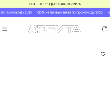
Нам — 10 лет. Приглашаем отмечать!
по промокоду 2525
-25% на первый заказ по промокоду 2525
-25