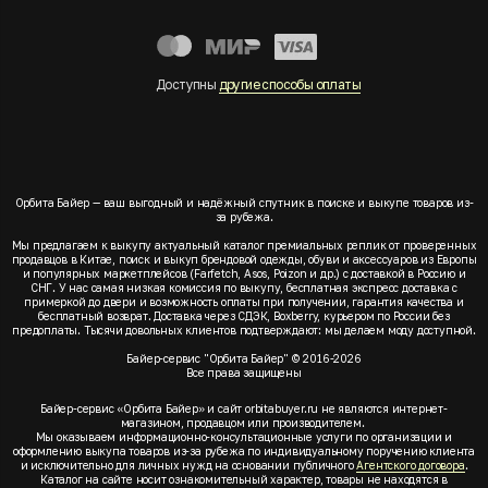
Доступны
другие способы оплаты
Орбита Байер — ваш выгодный и надёжный спутник в поиске и выкупе товаров из-
за рубежа.
Мы предлагаем к выкупу актуальный каталог премиальных реплик от проверенных
продавцов в Китае, поиск и выкуп брендовой одежды, обуви и аксессуаров из Европы
и популярных маркетплейсов (Farfetch, Asos, Poizon и др.) с доставкой в Россию и
СНГ. У нас самая низкая комиссия по выкупу, бесплатная экспресс доставка с
примеркой до двери и возможность оплаты при получении, гарантия качества и
бесплатный возврат. Доставка через СДЭК, Boxberry, курьером по России без
предоплаты. Тысячи довольных клиентов подтверждают: мы делаем моду доступной.
Байер-сервис "Орбита Байер" © 2016-2026
Все права защищены
Байер-сервис «Орбита Байер» и сайт orbitabuyer.ru не являются интернет-
магазином, продавцом или производителем.
Мы оказываем информационно-консультационные услуги по организации и
оформлению выкупа товаров из-за рубежа по индивидуальному поручению клиента
и исключительно для личных нужд на основании публичного
Агентского договора
.
Каталог на сайте носит ознакомительный характер, товары не находятся в