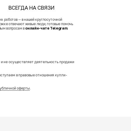
ВСЕГДА НА СВЯЗИ
их роботов — в нашей круглосуточной
ржке отвечают живые люди, готовые помочь
бым вопросам в
онлайн-чате Telegram
.
м и не осуществляет деятельность продажи
вступаем в правовые отношения купли-
убличной оферты
.