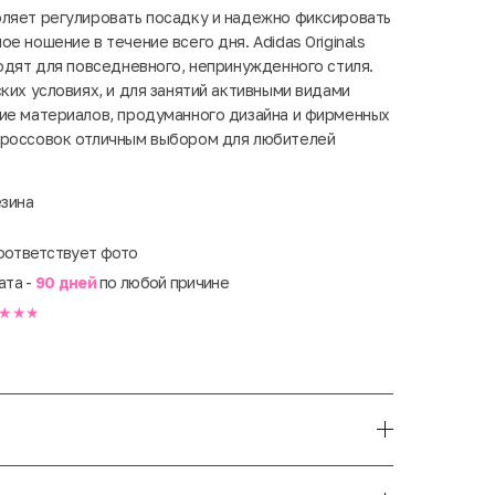
ляет регулировать посадку и надежно фиксировать
е ношение в течение всего дня. Adidas Originals
ходят для повседневного, непринужденного стиля.
ких условиях, и для занятий активными видами
ие материалов, продуманного дизайна и фирменных
кроссовок отличным выбором для любителей
езина
оответствует фото
ата -
90 дней
по любой причине
★★★