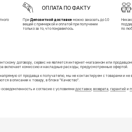
ОПЛАТА ПО ФАКТУ
тного
При
Депозитной доставке
можно заказать до 10
Никак
вещей с примеркой и оплатой при получении
подде
только за то, что понравилось.
по лю
гентскому договору, сервис не является интернет-магазином или продавцо
ара включает комиссию и накладные расходы, предусмотренные офертой.
напрямую от продавца к получателю, мы не контактируем с товарами и не 
тся в описании к товару, в блоке "Качество".
 осведомленность и согласие с условиями
доставки
,
возврата
,
гарантий
и
п