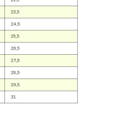
23,5
24,5
25,5
26,5
27,5
28,5
29,5
31