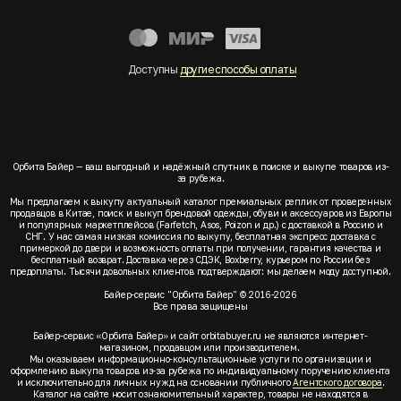
Доступны
другие способы оплаты
Орбита Байер — ваш выгодный и надёжный спутник в поиске и выкупе товаров из-
за рубежа.
Мы предлагаем к выкупу актуальный каталог премиальных реплик от проверенных
продавцов в Китае, поиск и выкуп брендовой одежды, обуви и аксессуаров из Европы
и популярных маркетплейсов (Farfetch, Asos, Poizon и др.) с доставкой в Россию и
СНГ. У нас самая низкая комиссия по выкупу, бесплатная экспресс доставка с
примеркой до двери и возможность оплаты при получении, гарантия качества и
бесплатный возврат. Доставка через СДЭК, Boxberry, курьером по России без
предоплаты. Тысячи довольных клиентов подтверждают: мы делаем моду доступной.
Байер-сервис "Орбита Байер" © 2016-2026
Все права защищены
Байер-сервис «Орбита Байер» и сайт orbitabuyer.ru не являются интернет-
магазином, продавцом или производителем.
Мы оказываем информационно-консультационные услуги по организации и
оформлению выкупа товаров из-за рубежа по индивидуальному поручению клиента
и исключительно для личных нужд на основании публичного
Агентского договора
.
Каталог на сайте носит ознакомительный характер, товары не находятся в