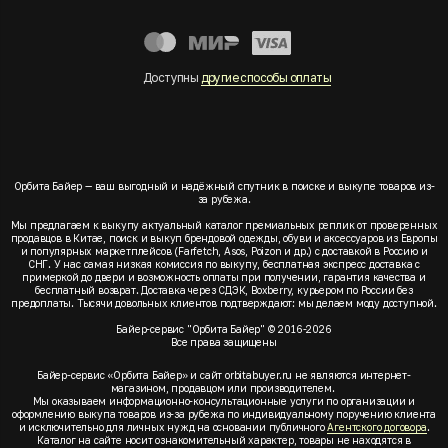
Доступны
другие способы оплаты
Орбита Байер — ваш выгодный и надёжный спутник в поиске и выкупе товаров из-
за рубежа.
Мы предлагаем к выкупу актуальный каталог премиальных реплик от проверенных
продавцов в Китае, поиск и выкуп брендовой одежды, обуви и аксессуаров из Европы
и популярных маркетплейсов (Farfetch, Asos, Poizon и др.) с доставкой в Россию и
СНГ. У нас самая низкая комиссия по выкупу, бесплатная экспресс доставка с
примеркой до двери и возможность оплаты при получении, гарантия качества и
бесплатный возврат. Доставка через СДЭК, Boxberry, курьером по России без
предоплаты. Тысячи довольных клиентов подтверждают: мы делаем моду доступной.
Байер-сервис "Орбита Байер" © 2016-2026
Все права защищены
Байер-сервис «Орбита Байер» и сайт orbitabuyer.ru не являются интернет-
магазином, продавцом или производителем.
Мы оказываем информационно-консультационные услуги по организации и
оформлению выкупа товаров из-за рубежа по индивидуальному поручению клиента
и исключительно для личных нужд на основании публичного
Агентского договора
.
Каталог на сайте носит ознакомительный характер, товары не находятся в