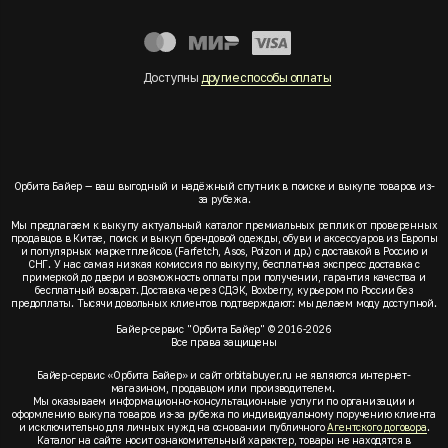
Доступны
другие способы оплаты
Орбита Байер — ваш выгодный и надёжный спутник в поиске и выкупе товаров из-
за рубежа.
Мы предлагаем к выкупу актуальный каталог премиальных реплик от проверенных
продавцов в Китае, поиск и выкуп брендовой одежды, обуви и аксессуаров из Европы
и популярных маркетплейсов (Farfetch, Asos, Poizon и др.) с доставкой в Россию и
СНГ. У нас самая низкая комиссия по выкупу, бесплатная экспресс доставка с
примеркой до двери и возможность оплаты при получении, гарантия качества и
бесплатный возврат. Доставка через СДЭК, Boxberry, курьером по России без
предоплаты. Тысячи довольных клиентов подтверждают: мы делаем моду доступной.
Байер-сервис "Орбита Байер" © 2016-2026
Все права защищены
Байер-сервис «Орбита Байер» и сайт orbitabuyer.ru не являются интернет-
магазином, продавцом или производителем.
Мы оказываем информационно-консультационные услуги по организации и
оформлению выкупа товаров из-за рубежа по индивидуальному поручению клиента
и исключительно для личных нужд на основании публичного
Агентского договора
.
Каталог на сайте носит ознакомительный характер, товары не находятся в