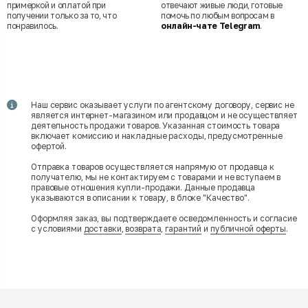
примеркой и оплатой при
отвечают живые люди, готовые
получении только за то, что
помочь по любым вопросам в
понравилось.
онлайн-чате Telegram
.
Наш сервис оказывает услуги по агентскому договору, сервис не
является интернет-магазином или продавцом и не осуществляет
деятельность продажи товаров. Указанная стоимость товара
включает комиссию и накладные расходы, предусмотренные
офертой.
Отправка товаров осуществляется напрямую от продавца к
получателю, мы не контактируем с товарами и не вступаем в
правовые отношения купли-продажи. Данные продавца
указываются в описании к товару, в блоке "Качество".
Оформляя заказ, вы подтверждаете осведомленность и согласие
с условиями
доставки
,
возврата
,
гарантий
и
публичной оферты
.