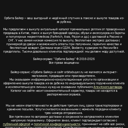
Орбита Байер — ваш выгодный и надёжный спутник в поиске и выкупе товаров из-
за рубежа.
Мы предлагаем к выкупу актуальный каталог премиальных реплик от проверенных
продавцов в Китае, поиск и выкуп брендовой одежды, обуви и аксессуаров из Европы
и популярных маркетплейсов (Farfetch, Asos, Poizon и др.) с доставкой в Россию и
СНГ. У нас самая низкая комиссия по выкупу, бесплатная экспресс доставка с
примеркой до двери и возможность оплаты при получении, гарантия качества и
бесплатный возврат. Доставка через СДЭК, Boxberry, курьером по России без
предоплаты. Тысячи довольных клиентов подтверждают: мы делаем моду доступной.
Байер-сервис "Орбита Байер" © 2016-2026
Все права защищены
Байер-сервис «Орбита Байер» и сайт orbitabuyer.ru не являются интернет-
магазином, продавцом или производителем.
Мы оказываем информационно-консультационные услуги по организации и
оформлению выкупа товаров из-за рубежа по индивидуальному поручению клиента
и исключительно для личных нужд на основании публичного
Агентского договора
.
Каталог на сайте носит ознакомительный характер, товары не находятся в
распоряжении сервиса.
Мы не несем ответственности за действия третьих лиц, сроки транспортировки и
хранение посылок. Услуги считаются оказанными с момента передачи клиенту
трек-номера отправления.
Все претензии по вопросам доставки и сохранности направляются клиентом
напрямую перевозчику. Оформляя заказ, клиент подтверждает согласие с
публичной офертой
и
политикой конфиденциальности
, принимает на себя все риски,
связанные с международной доставкой. Свое безоговорочное согласие выражается