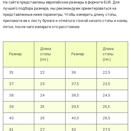
На сайте представлены европейские размеры в формате EUR. Для
лучшего подбора размера, мы рекомендуем ориентироваться на
представленные ниже параметры. Чтобы измерить длину стопы,
приложите ее к листу бумаги и отметьте точкой начало стопы и конец
пятки, после чего измерьте это расстояние.
Длина
Длина
Размер
стопы
Размер
стопы
(см.)
(см.)
35
22
36
22,5
37
23
37,5
23,5
38
24
38,5
24,5
39
25
39,5
25,5
40
26
40,5
26,5
41
27
42
27,5