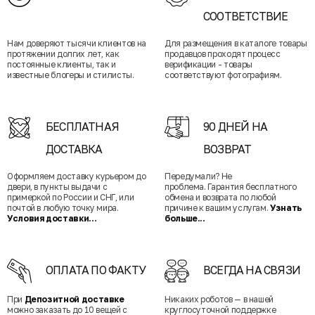
СООТВЕТСТВИЕ
Нам доверяют тысячи клиентов на
Для размещения в каталоге товары
протяжении долгих лет, как
продавцов проходят процесс
постоянные клиенты, так и
верификации - товары
известные блогеры и стилисты.
соответствуют фотографиям.
БЕСПЛАТНАЯ
90 ДНЕЙ НА
ДОСТАВКА
ВОЗВРАТ
Оформляем доставку курьером до
Передумали? Не
двери, в пункты выдачи с
проблема. Гарантия бесплатного
примеркой по России и СНГ, или
обмена и возврата по любой
почтой в любую точку мира.
причине к вашим услугам.
Узнать
Условия доставки...
больше...
ОПЛАТА ПО ФАКТУ
ВСЕГДА НА СВЯЗИ
При
Депозитной доставке
Никаких роботов — в нашей
можно заказать до 10 вещей с
круглосуточной поддержке