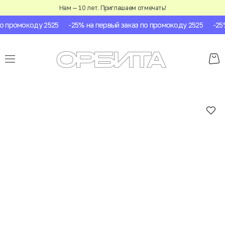
Нам — 10 лет. Приглашаем отмечать!
 промокоду 2525
-25% на первый заказ по промокоду 2525
-25% 