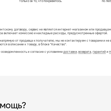
только за то, что понравилось.
по лю
гентскому договору, сервис не является интернет-магазином или продавцо
ара включает комиссию и накладные расходы, предусмотренные офертой.
напрямую от продавца к получателю, мы не контактируем с товарами и не 
тся в описании к товару, в блоке "Качество".
 осведомленность и согласие с условиями
доставки
,
возврата
,
гарантий
и
п
омощь?