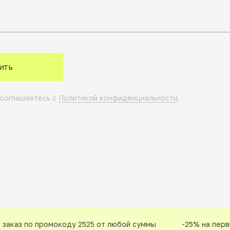
ить
 соглашаетесь с
Политикой конфиденциальности
.
аказ по промокоду 2525 от любой суммы
-25% на первый