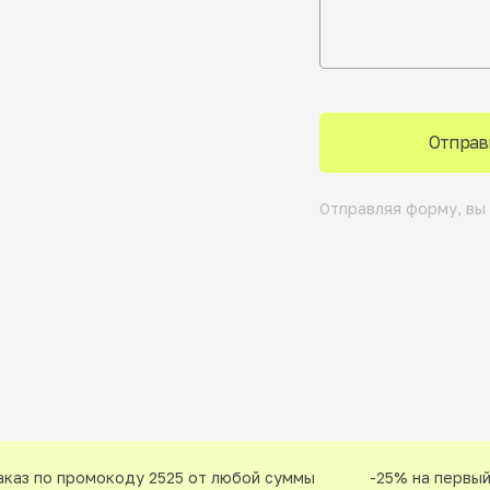
Отправ
Отправляя форму, вы
аз по промокоду 2525 от любой суммы
-25% на первый з