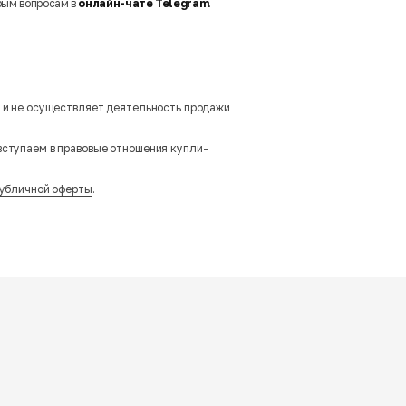
бым вопросам в
онлайн-чате Telegram
.
м и не осуществляет деятельность продажи
вступаем в правовые отношения купли-
убличной оферты
.