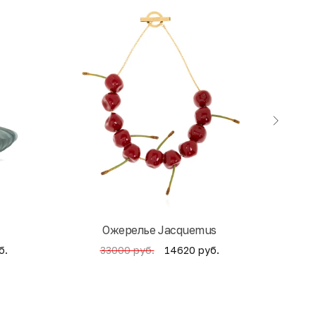
Ожерелье Jacquemus
б.
14620 руб.
33000 руб.
4