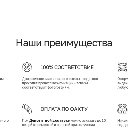
Наши преимущества
100% СООТВЕТСТВИЕ
нии
Для размещения в каталоге товары продавцов
Оформ
проходят процесс верификации - товары
выдачи
соответствуют фотографиям.
любую
ОПЛАТА ПО ФАКТУ
тного
При
Депозитной доставке
можно заказать до 10
Никак
вещей с примеркой и оплатой при получении
подде