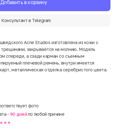
Добавить в корзину
Консультант в Telegram
шведского Acne Studios изготовлена из кожи с
 трещинами, закрывается на молнию. Модель
ом спереди, а сзади карман со съемным
улируемый плечевой ремень, внутри имеется
карт, металлическая отделка серебристого цвета.
оответствует фото
ата -
90 дней
по любой причине
★★★