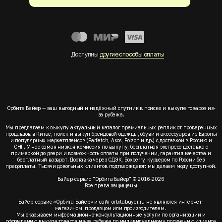
Доступны
другие способы оплаты
Орбита Байер — ваш выгодный и надёжный спутник в поиске и выкупе товаров из-
за рубежа.
Мы предлагаем к выкупу актуальный каталог премиальных реплик от проверенных
продавцов в Китае, поиск и выкуп брендовой одежды, обуви и аксессуаров из Европы
и популярных маркетплейсов (Farfetch, Asos, Poizon и др.) с доставкой в Россию и
СНГ. У нас самая низкая комиссия по выкупу, бесплатная экспресс доставка с
примеркой до двери и возможность оплаты при получении, гарантия качества и
бесплатный возврат. Доставка через СДЭК, Boxberry, курьером по России без
предоплаты. Тысячи довольных клиентов подтверждают: мы делаем моду доступной.
Байер-сервис "Орбита Байер" © 2016-2026
Все права защищены
Байер-сервис «Орбита Байер» и сайт orbitabuyer.ru не являются интернет-
магазином, продавцом или производителем.
Мы оказываем информационно-консультационные услуги по организации и
оформлению выкупа товаров из-за рубежа по индивидуальному поручению клиента