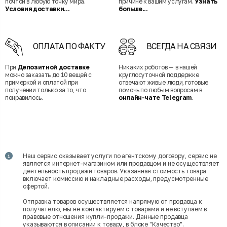
почтой в любую точку мира.
причине к вашим услугам.
Узнать
Условия доставки...
больше...
ОПЛАТА ПО ФАКТУ
ВСЕГДА НА СВЯЗИ
При
Депозитной доставке
Никаких роботов — в нашей
можно заказать до 10 вещей с
круглосуточной поддержке
примеркой и оплатой при
отвечают живые люди, готовые
получении только за то, что
помочь по любым вопросам в
понравилось.
онлайн-чате Telegram
.
Наш сервис оказывает услуги по агентскому договору, сервис не
является интернет-магазином или продавцом и не осуществляет
деятельность продажи товаров. Указанная стоимость товара
включает комиссию и накладные расходы, предусмотренные
офертой.
Отправка товаров осуществляется напрямую от продавца к
получателю, мы не контактируем с товарами и не вступаем в
правовые отношения купли-продажи. Данные продавца
указываются в описании к товару, в блоке "Качество".