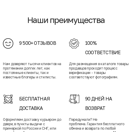
Наши преимущества
9 500+ ОТЗЫВОВ
100%
СООТВЕТСТВИЕ
Нам доверяют тысячи клиентов на
Для размещения в каталоге товары
протяжении долгих лет, как
продавцов проходят процесс
постоянные клиенты, так и
верификации - товары
известные блогеры и стилисты.
соответствуют фотографиям.
БЕСПЛАТНАЯ
90 ДНЕЙ НА
ДОСТАВКА
ВОЗВРАТ
Оформляем доставку курьером до
Передумали? Не
двери, в пункты выдачи с
проблема. Гарантия бесплатного
примеркой по России и СНГ, или
обмена и возврата по любой