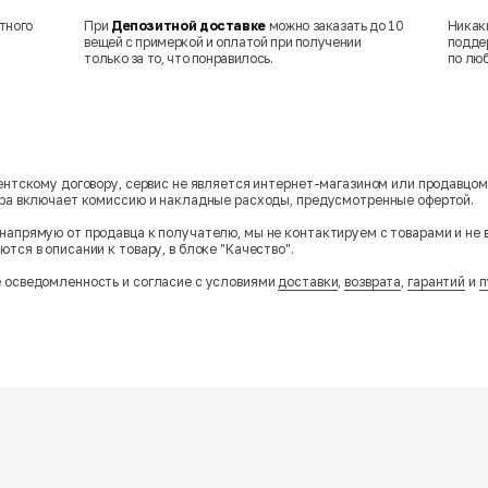
тного
При
Депозитной доставке
можно заказать до 10
Никак
вещей с примеркой и оплатой при получении
подде
только за то, что понравилось.
по лю
гентскому договору, сервис не является интернет-магазином или продавцо
ара включает комиссию и накладные расходы, предусмотренные офертой.
напрямую от продавца к получателю, мы не контактируем с товарами и не 
тся в описании к товару, в блоке "Качество".
 осведомленность и согласие с условиями
доставки
,
возврата
,
гарантий
и
п