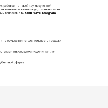
их роботов — в нашей круглосуточной
ржке отвечают живые люди, готовые помочь
бым вопросам в
онлайн-чате Telegram
.
м и не осуществляет деятельность продажи
вступаем в правовые отношения купли-
убличной оферты
.