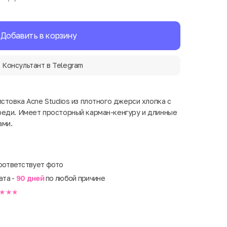
Добавить в корзину
Консультант в Telegram
стовка Acne Studios из плотного джерси хлопка с
реди. Имеет просторный карман-кенгуру и длинные
ами.
оответствует фото
ата -
90 дней
по любой причине
★★★