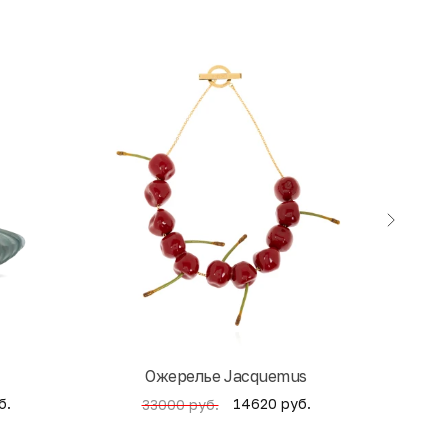
экск
Ожерелье Jacquemus
б.
14620 руб.
33000 руб.
4