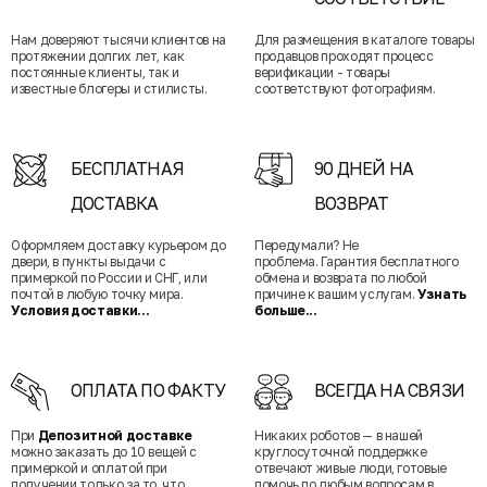
Нам доверяют тысячи клиентов на
Для размещения в каталоге товары
протяжении долгих лет, как
продавцов проходят процесс
постоянные клиенты, так и
верификации - товары
известные блогеры и стилисты.
соответствуют фотографиям.
БЕСПЛАТНАЯ
90 ДНЕЙ НА
ДОСТАВКА
ВОЗВРАТ
Оформляем доставку курьером до
Передумали? Не
двери, в пункты выдачи с
проблема. Гарантия бесплатного
примеркой по России и СНГ, или
обмена и возврата по любой
почтой в любую точку мира.
причине к вашим услугам.
Узнать
Условия доставки...
больше...
ОПЛАТА ПО ФАКТУ
ВСЕГДА НА СВЯЗИ
При
Депозитной доставке
Никаких роботов — в нашей
можно заказать до 10 вещей с
круглосуточной поддержке
примеркой и оплатой при
отвечают живые люди, готовые
получении только за то, что
помочь по любым вопросам в