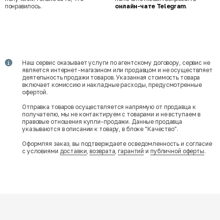
понравилось.
онлайн-чате Telegram
.
Наш сервис оказывает услуги по агентскому договору, сервис не
является интернет-магазином или продавцом и не осуществляет
деятельность продажи товаров. Указанная стоимость товара
включает комиссию и накладные расходы, предусмотренные
офертой.
Отправка товаров осуществляется напрямую от продавца к
получателю, мы не контактируем с товарами и не вступаем в
правовые отношения купли-продажи. Данные продавца
указываются в описании к товару, в блоке "Качество".
Оформляя заказ, вы подтверждаете осведомленность и согласие
с условиями
доставки
,
возврата
,
гарантий
и
публичной оферты
.