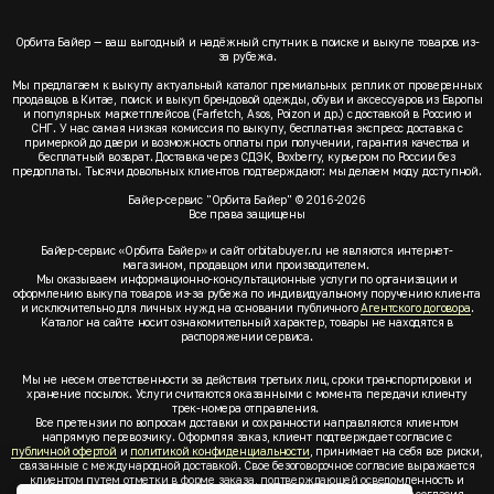
Орбита Байер — ваш выгодный и надёжный спутник в поиске и выкупе товаров из-
за рубежа.
Мы предлагаем к выкупу актуальный каталог премиальных реплик от проверенных
продавцов в Китае, поиск и выкуп брендовой одежды, обуви и аксессуаров из Европы
и популярных маркетплейсов (Farfetch, Asos, Poizon и др.) с доставкой в Россию и
СНГ. У нас самая низкая комиссия по выкупу, бесплатная экспресс доставка с
примеркой до двери и возможность оплаты при получении, гарантия качества и
бесплатный возврат. Доставка через СДЭК, Boxberry, курьером по России без
предоплаты. Тысячи довольных клиентов подтверждают: мы делаем моду доступной.
Байер-сервис "Орбита Байер" © 2016-2026
Все права защищены
Байер-сервис «Орбита Байер» и сайт orbitabuyer.ru не являются интернет-
магазином, продавцом или производителем.
Мы оказываем информационно-консультационные услуги по организации и
оформлению выкупа товаров из-за рубежа по индивидуальному поручению клиента
и исключительно для личных нужд на основании публичного
Агентского договора
.
Каталог на сайте носит ознакомительный характер, товары не находятся в
распоряжении сервиса.
Мы не несем ответственности за действия третьих лиц, сроки транспортировки и
хранение посылок. Услуги считаются оказанными с момента передачи клиенту
трек-номера отправления.
Все претензии по вопросам доставки и сохранности направляются клиентом
напрямую перевозчику. Оформляя заказ, клиент подтверждает согласие с
публичной офертой
и
политикой конфиденциальности
, принимает на себя все риски,
связанные с международной доставкой. Свое безоговорочное согласие выражается
клиентом путем отметки в форме заказа, подтверждающей осведомленность и