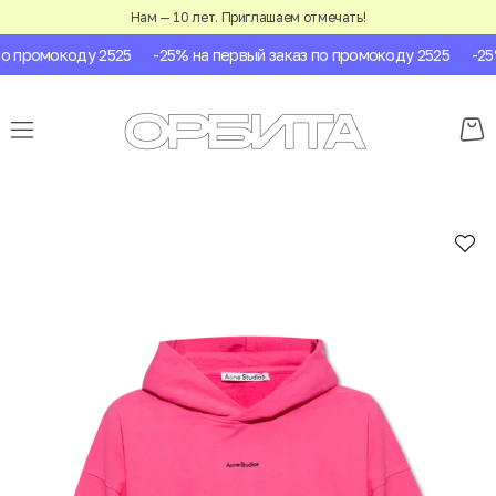
Нам — 10 лет. Приглашаем отмечать!
о промокоду 2525
-25% на первый заказ по промокоду 2525
-25%