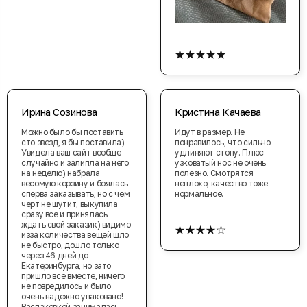
★★★★★
Ирина Созинова
Кристина Качаева
Можно было бы поставить
Идут в размер. Не
сто звезд, я бы поставила)
понравилось, что сильно
Увидела ваш сайт вообще
удлиняют стопу. Плюс
случайно и залипла на него
узковатый нос не очень
на неделю) набрала
полезно. Смотрятся
весомую корзину и боялась
неплохо, качество тоже
сперва заказывать, но с чем
нормальное.
черт не шутит, выкупила
сразу все и принялась
★★★★☆
ждать свой заказик) видимо
изза количества вещей шло
не быстро, дошло только
через 46 дней до
Екатеринбурга, но зато
пришло все вместе, ничего
не повредилось и было
очень надежно упаковано!
Распаковкой занималась