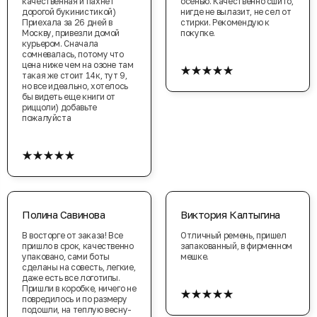
качественная и пахнет
осенью. Качественно сшито,
дорогой букинистикой)
нигде не вылазит, не сел от
Приехала за 26 дней в
стирки. Рекомендую к
Москву, привезли домой
покупке.
курьером. Сначала
сомневалась, потому что
★★★★★
цена ниже чем на озоне там
такая же стоит 14к, тут 9,
но все идеально, хотелось
бы видеть еще книги от
риццоли) добавьте
пожалуйста
★★★★★
Полина Савинова
Виктория Калтыгина
В восторге от заказа! Все
Отличный ремень, пришел
пришло в срок, качественно
запакованный, в фирменном
упаковано, сами боты
мешке.
сделаны на совесть, легкие,
даже есть все логотипы.
★★★★★
Пришли в коробке, ничего не
повредилось и по размеру
подошли, на теплую весну-