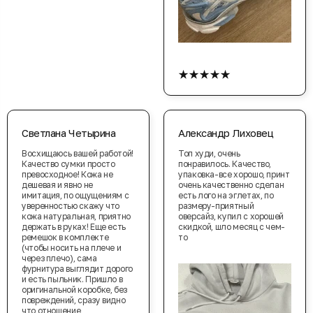
★★★★★
Светлана Четырина
Александр Лиховец
Восхищаюсь вашей работой!
Топ худи, очень
Качество сумки просто
понравилось. Качество,
превосходное! Кожа не
упаковка-все хорошо, принт
дешевая и явно не
очень качественно сделан
имитация, по ощущениям с
есть лого на эглетах, по
уверенностью скажу что
размеру-приятный
кожа натуральная, приятно
оверсайз, купил с хорошей
держать в руках! Еще есть
скидкой, шло месяц с чем-
ремешок в комплекте
то
(чтобы носить на плече и
через плечо), сама
фурнитура выглядит дорого
и есть пыльник. Пришло в
оригинальной коробке, без
повреждений, сразу видно
что отношение