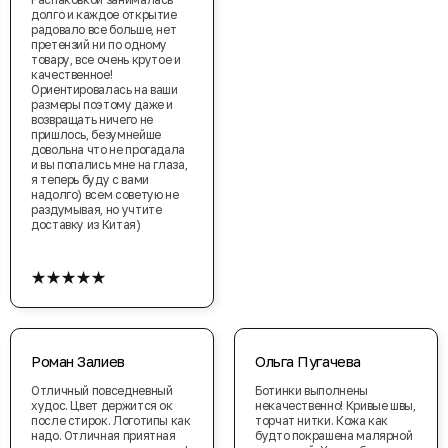
долго и каждое открытие
радовало все больше, нет
претензий ни по одному
товару, все очень крутое и
качественное!
Ориентировалась на ваши
размеры поэтому даже и
возвращать ничего не
пришлось, безумнейше
довольна что не прогадала
и вы попались мне на глаза,
я теперь буду с вами
надолго) всем советую не
раздумывая, но учтите
доставку из Китая)
★★★★★
Роман Залиев
Ольга Пугачева
Отличный повседневный
Ботинки выполнены
худос. Цвет держится ок
некачественно! Кривые швы,
после стирок. Логотипы как
торчат нитки. Кожа как
надо. Отличная приятная
будто покрашена малярной