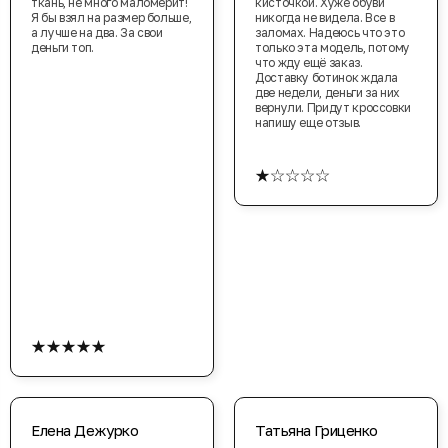
ткань, не много маломерит!
кисточкой. Хуже обуви
Я бы взял на размер больше,
никогда не видела. Все в
а лучше на два. За свои
заломах. Надеюсь что это
деньги топ.
только эта модель, потому
что жду ещё заказ.
Доставку ботинок ждала
две недели, деньги за них
вернули. Придут кроссовки
напишу еще отзыв.
★☆☆☆☆
★★★★★
Елена Дежурко
Татьяна Гриценко