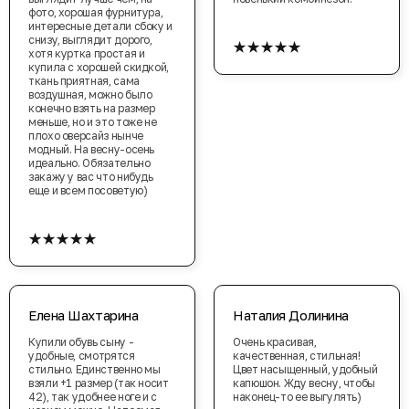
фото, хорошая фурнитура,
интересные детали сбоку и
★★★★★
снизу, выглядит дорого,
хотя куртка простая и
купила с хорошей скидкой,
ткань приятная, сама
воздушная, можно было
конечно взять на размер
меньше, но и это тоже не
плохо оверсайз нынче
модный. На весну-осень
идеально. Обязательно
закажу у вас что нибудь
еще и всем посоветую)
★★★★★
Елена Шахтарина
Наталия Долинина
Купили обувь сыну -
Очень красивая,
удобные, смотрятся
качественная, стильная!
стильно. Единственно мы
Цвет насыщенный, удобный
взяли +1 размер (так носит
капюшон. Жду весну, чтобы
42), так удобнее ноге и с
наконец-то ее выгулять)