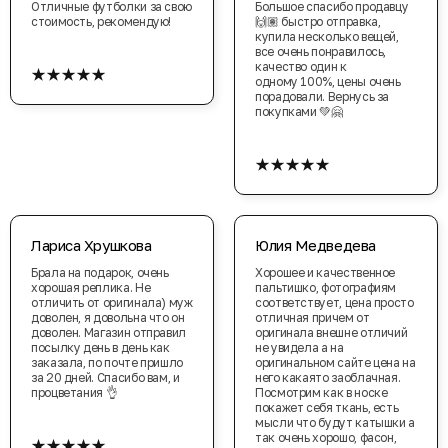
Отличные футболки за свою
Большое спасибо продавцу
стоимость, рекомендую!
🙌🏽 быстро отправка,
купила несколько вещей,
все очень понравилось,
★★★★★
качество один к
одному 100%, цены очень
порадовали. Вернусь за
покупками 💚🤗
★★★★★
Лариса Хрушкова
Юлия Медведева
Брала на подарок, очень
Хорошее и качественное
хорошая реплика. Не
пальтишко, фотографиям
отличить от оригинала) муж
соответствует, цена просто
доволен, я довольна что он
отличная причем от
доволен. Магазин отправил
оригинала внешне отличий
посылку день в день как
не увидела а на
заказала, по почте пришло
оригинальном сайте цена на
за 20 дней. Спасибо вам, и
него какаято заоблачная.
процветания 👌
Посмотрим как в носке
покажет себя ткань, есть
мысли что будут катышки а
★★★★★
так очень хорошо, фасон,