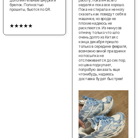
дополнительные шнурки и
работу, пока им всего
брелок. Полностью
неделя и пока все хорошо.
прошиты, бьются по QR.
Пока не стирала и не могу
сказать как поведут себя в
машинке, но вроде не
★★★★★
плохие надеюсь не
расклеются. Из минусов
отмечу только что шло
очень долго из Китая с
конца декабря пришло
только в середине февраля,
возможно виной праздники
но посылка не
отслеживается до сих пор,
но цена подкупает,
попробую заказать еще
чтонибудь, надеюсь
доставка будет быстрее!