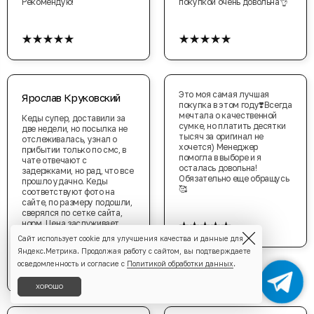
Рекомендую!
покупкой очень довольна👌
★★★★★
★★★★★
Это моя самая лучшая
Ярослав Круковский
покупка в этом году❣️Всегда
мечтала о качественной
Кеды супер, доставили за
сумке, но платить десятки
две недели, но посылка не
тысяч за оригинал не
отслеживалась, узнал о
хочется) Менеджер
прибытии только по смс, в
помогла в выборе и я
чате отвечают с
осталась довольна!
задержками, но рад, что все
Обязательно еще обращусь
прошло удачно. Кеды
🥰
соответствуют фото на
сайте, по размеру подошли,
сверялся по сетке сайта,
★★★★★
норм. Цена заслуживает
отдельный лайк!
Сайт использует cookie для улучшения качества и данные для
Яндекс.Метрика. Продолжая работу с сайтом, вы подтверждаете
★★★★★
осведомленность и согласие с
Политикой обработки данных
.
ХОРОШО