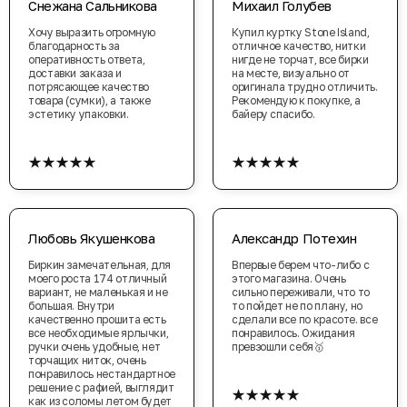
Снежана Сальникова
Михаил Голубев
Хочу выразить огромную
Купил куртку Stone Island,
благодарность за
отличное качество, нитки
оперативность ответа,
нигде не торчат, все бирки
доставки заказа и
на месте, визуально от
потрясающее качество
оригинала трудно отличить.
товара (сумки), а также
Рекомендую к покупке, а
эстетику упаковки.
байеру спасибо.
★★★★★
★★★★★
Любовь Якушенкова
Александр Потехин
Биркин замечательная, для
Впервые берем что-либо с
моего роста 174 отличный
этого магазина. Очень
вариант, не маленькая и не
сильно переживали, что то
большая. Внутри
то пойдет не по плану, но
качественно прошита есть
сделали все по красоте. все
все необходимые ярлычки,
понравилось. Ожидания
ручки очень удобные, нет
превзошли себя🥇
торчащих ниток, очень
понравилось нестандартное
★★★★★
решение с рафией, выглядит
как из соломы летом будет