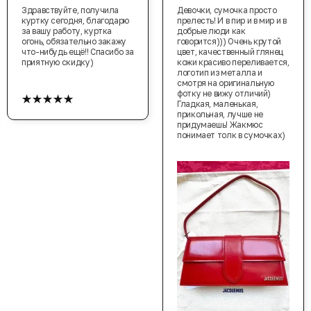
Здравствуйте, получила
Девочки, сумочка просто
куртку сегодня, благодарю
прелесть! И в пир и в мир и в
за вашу работу, куртка
добрые люди как
огонь, обязательно закажу
говорится))) Очень крутой
что-нибудь ещё!! Спасибо за
цвет, качественный глянец
приятную скидку)
кожи красиво переливается,
логотип из металла и
смотря на оригинальную
★★★★★
фотку не вижу отличий)
Гладкая, маленькая,
прикольная, лучше не
придумаешь! Жакмюс
понимает толк в сумочках)