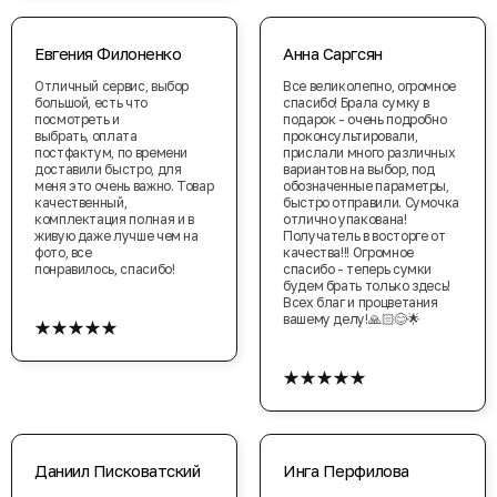
Евгения Филоненко
Анна Саргсян
Отличный сервис, выбор
Все великолепно, огромное
большой, есть что
спасибо! Брала сумку в
посмотреть и
подарок - очень подробно
выбрать, оплата
проконсультировали,
постфактум, по времени
прислали много различных
доставили быстро, для
вариантов на выбор, под
меня это очень важно. Товар
обозначенные параметры,
качественный,
быстро отправили. Сумочка
комплектация полная и в
отлично упакована!
живую даже лучше чем на
Получатель в восторге от
фото, все
качества!!! Огромное
понравилось, спасибо!
спасибо - теперь сумки
будем брать только здесь!
Всех благ и процветания
★★★★★
вашему делу!🙏🏻😊🌟
★★★★★
Даниил Писковатский
Инга Перфилова