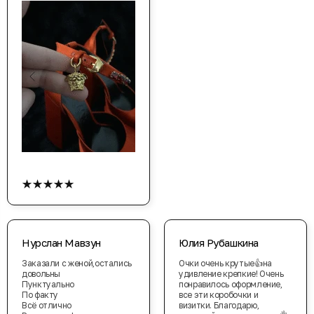
★★★★★
Нурслан Мавзун
Юлия Рубашкина
Заказали с женой,остались
Очки очень крутые👍на
довольны
удивление крепкие! Очень
Пунктуально
понравилось оформление,
По факту
все эти коробочки и
Всё отлично
визитки. Благодарю,