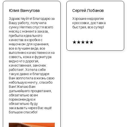
Юлия Ванчугова
Сергей Лобанов
Здравствуйте! Благодарю за
Хорошие недорогие
Вашу работу, получила
кроссовки, доставка
сумку Hermes спустя всего
быстрая, все супер!
месяц с момента заказа,
прибыла идеального
★★★★★
качества в коробке с
мешочком для хранения,
все в лучшем виде, все
выполнено качественно и на
совесть, кожа и фурнитура
видно что дорогая,
качественная, замочек
работает. Хотела себе
такую давно и благодаря
Вам воплотила в жизнь свою
небольшую мечту, спасибо
Вам! Желаю Вам
дальнейшего процветания,
обязательно всем
порекомендую и
обязательно буду
заказывать через Вас ещё!
Большое спасибо!