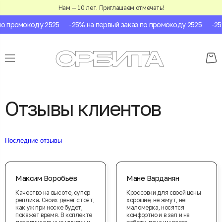
Нам — 10 лет. Приглашаем отмечать!
промокоду 2525
-25% на первый заказ по промокоду 2525
-25% н
Отзывы клиентов
Последние отзывы
Максим Воробьёв
Мане Варданян
Качество на высоте, супер
Кроссовки для своей цены
реплика. Своих денег стоят,
хорошие, не жмут, не
как уж при носке будет,
маломерка, носятся
покажет время. В коплекте
комфортно и в зал и на