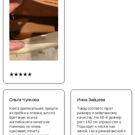
★★★★★
Ольга Чулкова
Инна Зайцева
Книга оригинальная, пришла
Товар соответствует
в коробке и пленке, шло из
размеру и заявленному
Британии, все на
качеству. На 48-й размер,
английском и ничего не
рост 160 см хорошо сел s.
понимаю, но очень
Подходит к носке, как
красивая) печать
зимой, так и ранней весной и