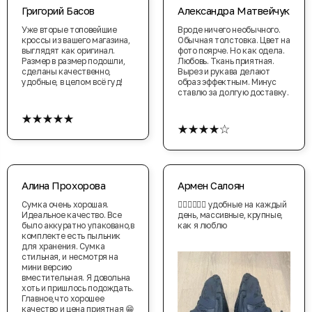
Григорий Басов
Александра Матвейчук
Уже вторые топовейшие
Вроде ничего необычного.
кроссы из вашего магазина,
Обычная толстовка. Цвет на
выглядят как оригинал.
фото поярче. Но как одела.
Размер в размер подошли,
Любовь. Ткань приятная.
сделаны качественно,
Вырез и рукава делают
удобные, в целом всё гуд!
образ эффектным. Минус
ставлю за долгую доставку.
★★★★★
★★★★☆
Алина Прохорова
Армен Салоян
Сумка очень хорошая.
👍🏽👍🏽👍🏽 удобные на каждый
Идеальное качество. Все
день, массивные, крупные,
было аккуратно упаковано,в
как я люблю
комплекте есть пыльник
для хранения. Сумка
стильная, и несмотря на
мини версию
вместительная. Я довольна
хоть и пришлось подождать.
Главное,что хорошее
качество и цена приятная 😁