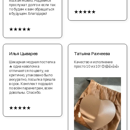
носком можно. Надеемся
прослужат долго и если так
★★★★★
то будем к вам обращаться
в будущем. Благодарю!
★★★★★
Илья Цыварев
Татьяна Рахчеева
Шикарная модная постелка
Качество и исполнение
🔥 одна наволочка
просто 10 из 10! 😍😱👍👍👍
отличается по цвету, не
критично, упаковано было
аккуратно, посылка пришла
в срок. Комплект подошёл
по всём параметрам, всем
довольны. Спасибо.
★★★★★