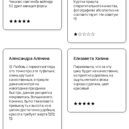
Чиназес свег имба вайперр
Куртка пришла
52 дрил авиация форсы
отвратительного качества,
фотографиям абсолютно не
соответствует. Не советую
★★★★★
👎
★☆☆☆☆
Александра Алёнина
Елизавета Халина
😍 Любовь с первого взгляда
Переживала, что за эту
это точно про эти туфельки,
цену будет не качественно,
очень крутые и
но приятно удивлена, на
качественные, и пришли
ощупь мягкий и вязка
даже несмотря на
хорошо сделана, цвет
новогодние праздники
красивый
быстро, данная расцветка
понравилась больше всего.
★★★★★
Конечно, было тяжеловато
привыкнуть к высоте, но в
целом достаточно удобные,
красота требует жертв 🥰🥰
🥰