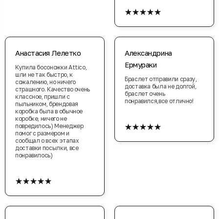
★★★★★
Анастасия Лелетко
Александрина
Ермураки
Купила босоножки Attico,
шли не так быстро, к
Браслет отправили сразу,
сожалению, но ничего
доставка была не долгой,
страшного. Качество очень
браслет очень
классное, пришли с
понравился,все отлично!
пыльником, брендовая
коробка была в обычное
коробке, ничего не
★★★★★
повредилось) Менеджер
помог с размером и
сообщал о всех этапах
доставки посылки, все
понравилось)
★★★★★