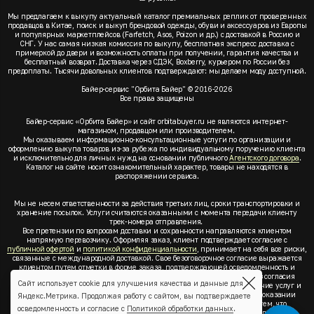
Мы предлагаем к выкупу актуальный каталог премиальных реплик от проверенных
продавцов в Китае, поиск и выкуп брендовой одежды, обуви и аксессуаров из Европы
и популярных маркетплейсов (Farfetch, Asos, Poizon и др.) с доставкой в Россию и
СНГ. У нас самая низкая комиссия по выкупу, бесплатная экспресс доставка с
примеркой до двери и возможность оплаты при получении, гарантия качества и
бесплатный возврат. Доставка через СДЭК, Boxberry, курьером по России без
предоплаты. Тысячи довольных клиентов подтверждают: мы делаем моду доступной.
Байер-сервис "Орбита Байер" © 2016-2026
Все права защищены
Байер-сервис «Орбита Байер» и сайт orbitabuyer.ru не являются интернет-
магазином, продавцом или производителем.
Мы оказываем информационно-консультационные услуги по организации и
оформлению выкупа товаров из-за рубежа по индивидуальному поручению клиента
и исключительно для личных нужд на основании публичного
Агентского договора
.
Каталог на сайте носит ознакомительный характер, товары не находятся в
распоряжении сервиса.
Мы не несем ответственности за действия третьих лиц, сроки транспортировки и
хранение посылок. Услуги считаются оказанными с момента передачи клиенту
трек-номера отправления.
Все претензии по вопросам доставки и сохранности направляются клиентом
напрямую перевозчику. Оформляя заказ, клиент подтверждает согласие с
публичной офертой
и
политикой конфиденциальности
, принимает на себя все риски,
связанные с международной доставкой. Свое безоговорочное согласие выражается
клиентом путем отметки в форме заказа, подтверждающей осведомленность и
согласие клиента со всеми предлагаемыми сервисом условиями. Без согласия
Сайт использует cookie для улучшения качества и данные для
клиента с
публичной офертой
и
политикой конфиденциальности
оказание услуг и
оформление заказа невозможно. Заключая акцепт условий оферты об оказании
Яндекс.Метрика. Продолжая работу с сайтом, вы подтверждаете
услуг, клиент понимает, заверяет, подтверждает и соглашается с тем, что
осведомленность и согласие с
Политикой обработки данных
.
выкупаемые товары по индивидуальному запросу выбраны им для личных,