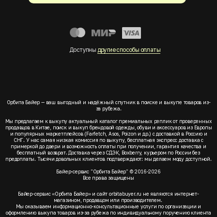
Доступны
другие способы оплаты
Орбита Байер — ваш выгодный и надёжный спутник в поиске и выкупе товаров из-
за рубежа.
Мы предлагаем к выкупу актуальный каталог премиальных реплик от проверенных
продавцов в Китае, поиск и выкуп брендовой одежды, обуви и аксессуаров из Европы
и популярных маркетплейсов (Farfetch, Asos, Poizon и др.) с доставкой в Россию и
СНГ. У нас самая низкая комиссия по выкупу, бесплатная экспресс доставка с
примеркой до двери и возможность оплаты при получении, гарантия качества и
бесплатный возврат. Доставка через СДЭК, Boxberry, курьером по России без
предоплаты. Тысячи довольных клиентов подтверждают: мы делаем моду доступной.
Байер-сервис "Орбита Байер" © 2016-2026
Все права защищены
Байер-сервис «Орбита Байер» и сайт orbitabuyer.ru не являются интернет-
магазином, продавцом или производителем.
Мы оказываем информационно-консультационные услуги по организации и
оформлению выкупа товаров из-за рубежа по индивидуальному поручению клиента