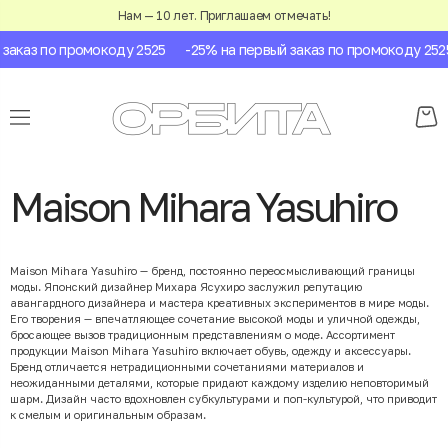
Нам — 10 лет. Приглашаем отмечать!
заказ по промокоду 2525
-25% на первый заказ по промокоду 2525
Maison Mihara Yasuhiro
Maison Mihara Yasuhiro — бренд, постоянно переосмысливающий границы
моды. Японский дизайнер Михара Ясухиро заслужил репутацию
авангардного дизайнера и мастера креативных экспериментов в мире моды.
Его творения — впечатляющее сочетание высокой моды и уличной одежды,
бросающее вызов традиционным представлениям о моде. Ассортимент
продукции Maison Mihara Yasuhiro включает обувь, одежду и аксессуары.
Бренд отличается нетрадиционными сочетаниями материалов и
неожиданными деталями, которые придают каждому изделию неповторимый
шарм. Дизайн часто вдохновлен субкультурами и поп-культурой, что приводит
к смелым и оригинальным образам.