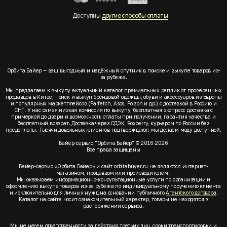
Доступны
другие способы оплаты
Орбита Байер — ваш выгодный и надёжный спутник в поиске и выкупе товаров из-
за рубежа.
Мы предлагаем к выкупу актуальный каталог премиальных реплик от проверенных
продавцов в Китае, поиск и выкуп брендовой одежды, обуви и аксессуаров из Европы
и популярных маркетплейсов (Farfetch, Asos, Poizon и др.) с доставкой в Россию и
СНГ. У нас самая низкая комиссия по выкупу, бесплатная экспресс доставка с
примеркой до двери и возможность оплаты при получении, гарантия качества и
бесплатный возврат. Доставка через СДЭК, Boxberry, курьером по России без
предоплаты. Тысячи довольных клиентов подтверждают: мы делаем моду доступной.
Байер-сервис "Орбита Байер" © 2016-2026
Все права защищены
Байер-сервис «Орбита Байер» и сайт orbitabuyer.ru не являются интернет-
магазином, продавцом или производителем.
Мы оказываем информационно-консультационные услуги по организации и
оформлению выкупа товаров из-за рубежа по индивидуальному поручению клиента
и исключительно для личных нужд на основании публичного
Агентского договора
.
Каталог на сайте носит ознакомительный характер, товары не находятся в
распоряжении сервиса.
Мы не несем ответственности за действия третьих лиц, сроки транспортировки и