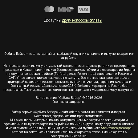
Доступны
другие способы оплаты
Орбита Байер — ваш выгодный и надёжный спутник в поиске и выкупе товаров из-
за рубежа.
Мы предлагаем к выкупу актуальный каталог премиальных реплик от проверенных
продавцов в Китае, поиск и выкуп брендовой одежды, обуви и аксессуаров из Европы
и популярных маркетплейсов (Farfetch, Asos, Poizon и др.) с доставкой в Россию и
СНГ. У нас самая низкая комиссия по выкупу, бесплатная экспресс доставка с
примеркой до двери и возможность оплаты при получении, гарантия качества и
бесплатный возврат. Доставка через СДЭК, Boxberry, курьером по России без
предоплаты. Тысячи довольных клиентов подтверждают: мы делаем моду доступной.
Байер-сервис "Орбита Байер" © 2016-2026
Все права защищены
Байер-сервис «Орбита Байер» и сайт orbitabuyer.ru не являются интернет-
магазином, продавцом или производителем.
Мы оказываем информационно-консультационные услуги по организации и
оформлению выкупа товаров из-за рубежа по индивидуальному поручению клиента
и исключительно для личных нужд на основании публичного
Агентского договора
.
Каталог на сайте носит ознакомительный характер, товары не находятся в
распоряжении сервиса.