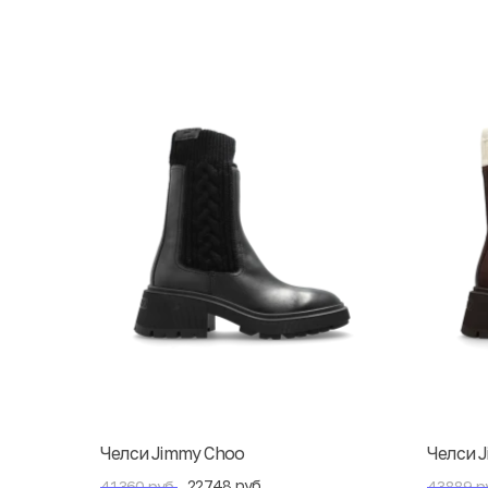
Челси Jimmy Choo
Челси 
22748 руб.
41360 руб.
43889 р