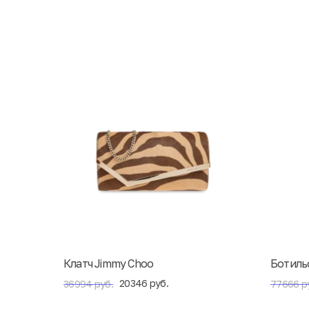
Клатч Jimmy Choo
Ботиль
20346 руб.
36994 руб.
77666 р