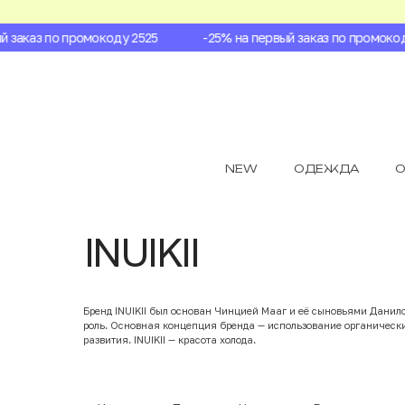
заказ по промокоду 2525
-25% на первый заказ по промокоду 
NEW
ОДЕЖДА
О
INUIKII
Бренд INUIKII был основан Чинцией Мааг и её сыновьями Данило
роль. Основная концепция бренда — использование органически
развития. INUIKII — красота холода.