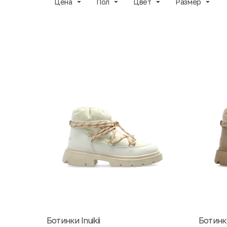
Цена
Пол
Цвет
Размер
Ботинки Inuikii
Ботинки 