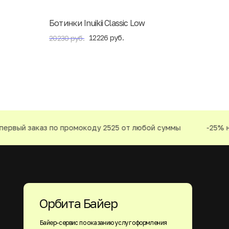
Ботинки Inuikii Classic Low
12226 руб.
20230 руб.
рвый заказ по промокоду 2525 от любой суммы
-25% на 
Орбита Байер
Байер-сервис по оказанию услуг оформления