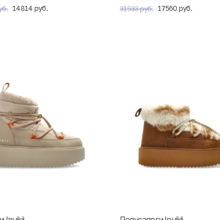
14814 руб.
17560 руб.
уб.
31933 руб.
Inuikii
Полусапоги Inuikii