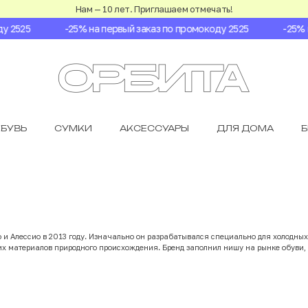
Нам — 10 лет. Приглашаем отмечать!
2525
-25% на первый заказ по промокоду 2525
-25% на
БУВЬ
СУМКИ
АКСЕССУАРЫ
ДЛЯ ДОМА
 и Алессио в 2013 году. Изначально он разрабатывался специально для холодных
х материалов природного происхождения. Бренд заполнил нишу на рынке обуви, 