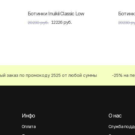
Ботинки Inuikii Classic Low
Ботинки 
12226 руб.
20230 руб.
20230 ру
 заказ по промокоду 2525 от любой суммы
-25% на перв
Инфо
О нас
Оплата
Служба подд