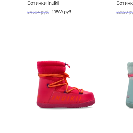
Ботинки Inuikii
Ботинки 
13588 руб.
24604 руб.
22620 ру