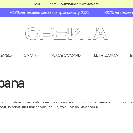
Нам — 10 лет. Приглашаем отмечать!
-25% на первый заказ по промокоду 2525
-25% на первый з
БУВЬ
СУМКИ
АКСЕССУАРЫ
ДЛЯ ДОМА
bana
разительный итальянский стиль. Кроссовки, лоферы, туфли, ботинки и сандалии
ально дополняет как повседневные, так и вечерние образы.