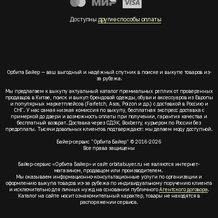
Доступны
другие способы оплаты
Орбита Байер — ваш выгодный и надёжный спутник в поиске и выкупе товаров из-
за рубежа.
Мы предлагаем к выкупу актуальный каталог премиальных реплик от проверенных
продавцов в Китае, поиск и выкуп брендовой одежды, обуви и аксессуаров из Европы
и популярных маркетплейсов (Farfetch, Asos, Poizon и др.) с доставкой в Россию и
СНГ. У нас самая низкая комиссия по выкупу, бесплатная экспресс доставка с
примеркой до двери и возможность оплаты при получении, гарантия качества и
бесплатный возврат. Доставка через СДЭК, Boxberry, курьером по России без
предоплаты. Тысячи довольных клиентов подтверждают: мы делаем моду доступной.
Байер-сервис "Орбита Байер" © 2016-2026
Все права защищены
Байер-сервис «Орбита Байер» и сайт orbitabuyer.ru не являются интернет-
магазином, продавцом или производителем.
Мы оказываем информационно-консультационные услуги по организации и
оформлению выкупа товаров из-за рубежа по индивидуальному поручению клиента
и исключительно для личных нужд на основании публичного
Агентского договора
.
Каталог на сайте носит ознакомительный характер, товары не находятся в
распоряжении сервиса.