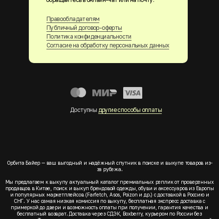
Правообладателям
Публичный договор-оферты
Политика конфиденциальности
Согласие на обработку персональных данных
Доступны
другие способы оплаты
Орбита Байер — ваш выгодный и надёжный спутник в поиске и выкупе товаров из-
за рубежа.
Мы предлагаем к выкупу актуальный каталог премиальных реплик от проверенных
продавцов в Китае, поиск и выкуп брендовой одежды, обуви и аксессуаров из Европы
и популярных маркетплейсов (Farfetch, Asos, Poizon и др.) с доставкой в Россию и
СНГ. У нас самая низкая комиссия по выкупу, бесплатная экспресс доставка с
примеркой до двери и возможность оплаты при получении, гарантия качества и
бесплатный возврат. Доставка через СДЭК, Boxberry, курьером по России без