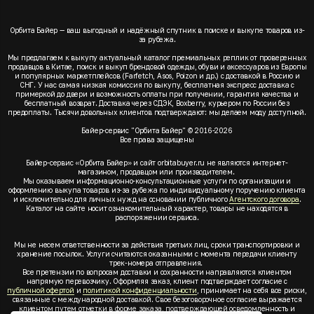
Орбита Байер — ваш выгодный и надёжный спутник в поиске и выкупе товаров из-
за рубежа.
Мы предлагаем к выкупу актуальный каталог премиальных реплик от проверенных
продавцов в Китае, поиск и выкуп брендовой одежды, обуви и аксессуаров из Европы
и популярных маркетплейсов (Farfetch, Asos, Poizon и др.) с доставкой в Россию и
СНГ. У нас самая низкая комиссия по выкупу, бесплатная экспресс доставка с
примеркой до двери и возможность оплаты при получении, гарантия качества и
бесплатный возврат. Доставка через СДЭК, Boxberry, курьером по России без
предоплаты. Тысячи довольных клиентов подтверждают: мы делаем моду доступной.
Байер-сервис "Орбита Байер" © 2016-2026
Все права защищены
Байер-сервис «Орбита Байер» и сайт orbitabuyer.ru не являются интернет-
магазином, продавцом или производителем.
Мы оказываем информационно-консультационные услуги по организации и
оформлению выкупа товаров из-за рубежа по индивидуальному поручению клиента
и исключительно для личных нужд на основании публичного
Агентского договора
.
Каталог на сайте носит ознакомительный характер, товары не находятся в
распоряжении сервиса.
Мы не несем ответственности за действия третьих лиц, сроки транспортировки и
хранение посылок. Услуги считаются оказанными с момента передачи клиенту
трек-номера отправления.
Все претензии по вопросам доставки и сохранности направляются клиентом
напрямую перевозчику. Оформляя заказ, клиент подтверждает согласие с
публичной офертой
и
политикой конфиденциальности
, принимает на себя все риски,
связанные с международной доставкой. Свое безоговорочное согласие выражается
клиентом путем отметки в форме заказа, подтверждающей осведомленность и