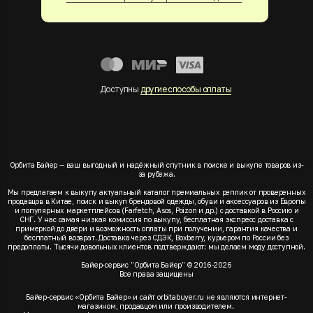
Доступны
другие способы оплаты
Орбита Байер — ваш выгодный и надёжный спутник в поиске и выкупе товаров из-
за рубежа.
Мы предлагаем к выкупу актуальный каталог премиальных реплик от проверенных
продавцов в Китае, поиск и выкуп брендовой одежды, обуви и аксессуаров из Европы
и популярных маркетплейсов (Farfetch, Asos, Poizon и др.) с доставкой в Россию и
СНГ. У нас самая низкая комиссия по выкупу, бесплатная экспресс доставка с
примеркой до двери и возможность оплаты при получении, гарантия качества и
бесплатный возврат. Доставка через СДЭК, Boxberry, курьером по России без
предоплаты. Тысячи довольных клиентов подтверждают: мы делаем моду доступной.
Байер-сервис "Орбита Байер" © 2016-2026
Все права защищены
Байер-сервис «Орбита Байер» и сайт orbitabuyer.ru не являются интернет-
магазином, продавцом или производителем.