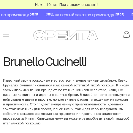
Нам — 10 лет. Приглашаем отмечать!
 промокоду 2525
-25% на первый заказ по промокоду 2525
-25% 
Brunello Cucinelli
Известный своим роскошным мастерством и вневременным дизайном, бренд
Брунелло Кучинелли славится изысканной эстетикой тихой роскоши. К числу
самых любимых вещей бренда относятся кашемировые свитера, изящные
вязаные кардиганы и идеально сшитые брюки. В дизайне часто используются
нейтральные цвета и простые, но элегантные фасоны, с акцентом на комфорт
и практичность. Это придает вневременную привлекательность, идеально
сочетающейся как для повседневной носки, так и для особых случаев. Мы
собрали в каталоге эксклюзивные предложения идентичных аналогов от
продавцов из Китая, благодаря чему вы можете разнообразить свой гардероб
итальянской роскошью.