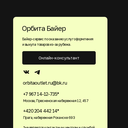
Орбита Байер
Байер-сервис по оказанию услуг оформления
и выкупа товаров из-за рубежа.
Онлайн-консультант
orbitaoutlet.ru@bk.ru
+7 967 14-12-735*
Москва, Пресненская набережная 12, 457
+420 204 442 14*
Прага, набережная Роханске 693
*не является контактным центром и службой