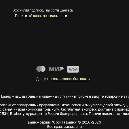
Оформляя подписку, вы соглашаетесь
с
Политикой конфиденциальности
.
Доступны
другие способы оплаты
 Байер — ваш выгодный и надёжный спутник в поиске и выкупе товаров из-за 
еплик от проверенных продавцов в Китае, поиск и выкуп брендовой одежды, 
 У нас самая низкая комиссия по выкупу, бесплатная экспресс доставка с прим
 СДЭК, Boxberry, курьером по России без предоплаты. Тысячи довольных кл
Байер-сервис "Орбита Байер" © 2016-2026
Все права защищены