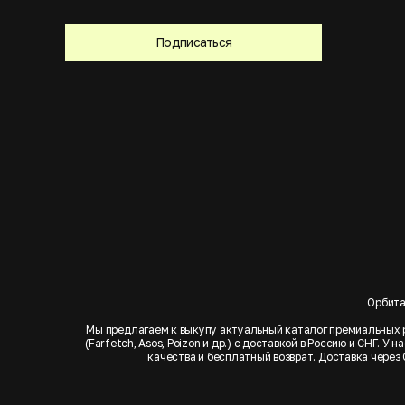
Подписаться
Орбита
Мы предлагаем к выкупу актуальный каталог премиальных р
(Farfetch, Asos, Poizon и др.) с доставкой в Россию и СНГ.
качества и бесплатный возврат. Доставка через