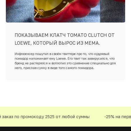
ПОКАЗЫВАЕМ КЛАТЧ TOMATO CLUTCH ОТ
LOEWE, КОТОРЫЙ ВЫРОС ИЗ МЕМА.
Инфлюенсер пошутил в своём твиттере про то, что кудрявый
помидор напоминает ему Loewe. Его твит так завирусился, что
бренд не растерялся и воплотил это сравнение специально для
него, прислав сумку в виде того самого помидора.
каз по промокоду 2525 от любой суммы
-25% на первый