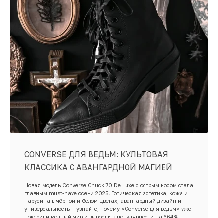
CONVERSE ДЛЯ ВЕДЬМ: КУЛЬТОВАЯ
КЛАССИКА С АВАНГАРДНОЙ МАГИЕЙ
Новая модель Converse Chuck 70 De Luxe с острым носом стала
главным must-have осени 2025. Готическая эстетика, кожа и
парусина в чёрном и белом цветах, авангардный дизайн и
универсальность — узнайте, почему «Converse для ведьм» уже
покорили модный мир и выросли в популярности на 664%.